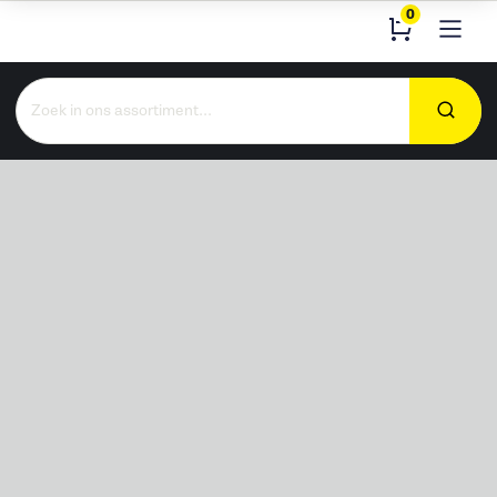
0
Zoeken
naar: