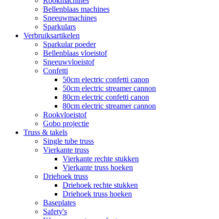
Rookmachines
Bellenblaas machines
Sneeuwmachines
Sparkulars
Verbruiksartikelen
Sparkular poeder
Bellenblaas vloeistof
Sneeuwvloeistof
Confetti
50cm electric confetti canon
50cm electric streamer cannon
80cm electric confetti canon
80cm electric streamer cannon
Rookvloeistof
Gobo projectie
Truss & takels
Single tube truss
Vierkante truss
Vierkante rechte stukken
Vierkante truss hoeken
Driehoek truss
Driehoek rechte stukken
Driehoek truss hoeken
Baseplates
Safety's