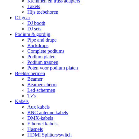
Klemmen en truss adapters
Takels
Hijs toebehoren
DJ gear
DJ booth
DJ sets
Podium & gordijn
Pipe and drape
Backdrops
Complete podiums
Podium platen
Podium trappen
Poten voor podium platen
Beeldschermen
Beamer
Beamerscherm
Led-schermen
Tv's
Kabels
Aux kabels
BNC antenne kabels
DMX-kabels
Ethernet kabels
Haspels
HDMI Splitters/switch