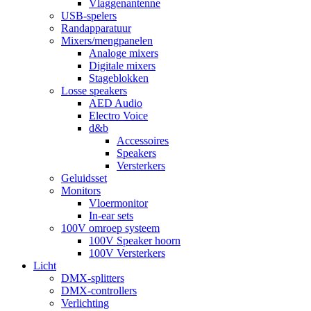
Vlaggenantenne
USB-spelers
Randapparatuur
Mixers/mengpanelen
Analoge mixers
Digitale mixers
Stageblokken
Losse speakers
AED Audio
Electro Voice
d&b
Accessoires
Speakers
Versterkers
Geluidsset
Monitors
Vloermonitor
In-ear sets
100V omroep systeem
100V Speaker hoorn
100V Versterkers
Licht
DMX-splitters
DMX-controllers
Verlichting