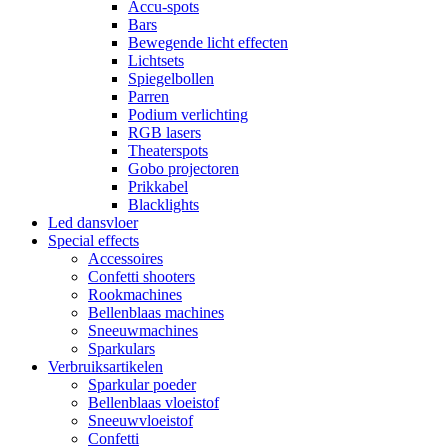
Accu-spots
Bars
Bewegende licht effecten
Lichtsets
Spiegelbollen
Parren
Podium verlichting
RGB lasers
Theaterspots
Gobo projectoren
Prikkabel
Blacklights
Led dansvloer
Special effects
Accessoires
Confetti shooters
Rookmachines
Bellenblaas machines
Sneeuwmachines
Sparkulars
Verbruiksartikelen
Sparkular poeder
Bellenblaas vloeistof
Sneeuwvloeistof
Confetti