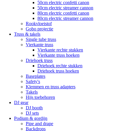
50cm electric confetti canon
50cm electric streamer cannon
80cm electric confetti canon
80cm electric streamer cannon
Rookvloeistof
Gobo projectie
Truss & takels
Single tube truss
Vierkante truss
Vierkante rechte stukken
Vierkante truss hoeken
Driehoek truss
Driehoek rechte stukken
Driehoek truss hoeken
Baseplates
Safety's
Klemmen en truss adapters
Takels
Hijs toebehoren
DJ gear
DJ booth
DJ sets
Podium & gordijn
Pipe and drape
Backdrops