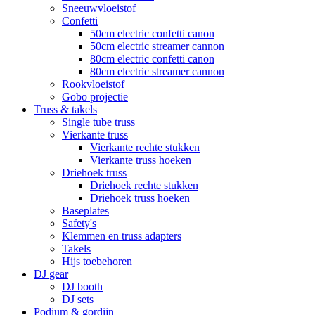
Sneeuwvloeistof
Confetti
50cm electric confetti canon
50cm electric streamer cannon
80cm electric confetti canon
80cm electric streamer cannon
Rookvloeistof
Gobo projectie
Truss & takels
Single tube truss
Vierkante truss
Vierkante rechte stukken
Vierkante truss hoeken
Driehoek truss
Driehoek rechte stukken
Driehoek truss hoeken
Baseplates
Safety's
Klemmen en truss adapters
Takels
Hijs toebehoren
DJ gear
DJ booth
DJ sets
Podium & gordijn