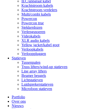
IEC/apparaat kabel
Krachtstroom kabels
Krachtstroom verdelers
Multi/combi kabels
Powercon
Powercon true
Stekkerdozen
Verlengsnoeren
Videokabels
XLR audio kabels
Yellow jacket/kabel goot
Verloopkabels
Verlooppluggen
Statieven
Tussenpalen
Truss lifters/wind-up statieven
Line array lifters
Beamer beugels
Lichtstatieven
Luidsprekerstatieven
Microfoon statieven
Portfolio
Over ons
Nieuws