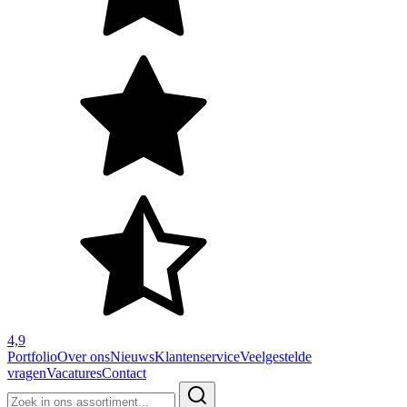
4,9
Portfolio
Over ons
Nieuws
Klantenservice
Veelgestelde
vragen
Vacatures
Contact
Zoeken
naar: