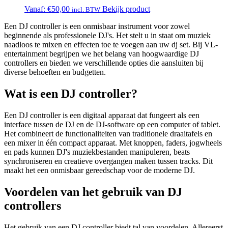
Vanaf:
€
50,00
Bekijk product
incl. BTW
Een DJ controller is een onmisbaar instrument voor zowel
beginnende als professionele DJ's. Het stelt u in staat om muziek
naadloos te mixen en effecten toe te voegen aan uw dj set. Bij VL-
entertainment begrijpen we het belang van hoogwaardige DJ
controllers en bieden we verschillende opties die aansluiten bij
diverse behoeften en budgetten.
Wat is een DJ controller?
Een DJ controller is een digitaal apparaat dat fungeert als een
interface tussen de DJ en de DJ-software op een computer of tablet.
Het combineert de functionaliteiten van traditionele draaitafels en
een mixer in één compact apparaat. Met knoppen, faders, jogwheels
en pads kunnen DJ's muziekbestanden manipuleren, beats
synchroniseren en creatieve overgangen maken tussen tracks. Dit
maakt het een onmisbaar gereedschap voor de moderne DJ.
Voordelen van het gebruik van DJ
controllers
Het gebruik van een DJ controller biedt tal van voordelen. Allereerst