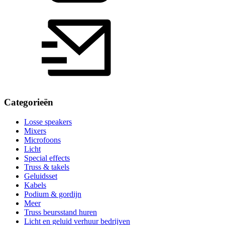
Categorieën
Losse speakers
Mixers
Microfoons
Licht
Special effects
Truss & takels
Geluidsset
Kabels
Podium & gordijn
Meer
Truss beursstand huren
Licht en geluid verhuur bedrijven