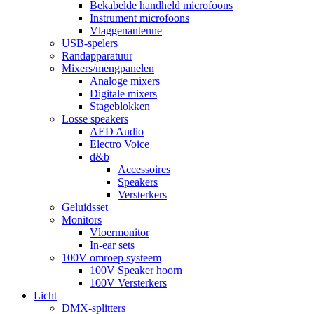
Bekabelde handheld microfoons
Instrument microfoons
Vlaggenantenne
USB-spelers
Randapparatuur
Mixers/mengpanelen
Analoge mixers
Digitale mixers
Stageblokken
Losse speakers
AED Audio
Electro Voice
d&b
Accessoires
Speakers
Versterkers
Geluidsset
Monitors
Vloermonitor
In-ear sets
100V omroep systeem
100V Speaker hoorn
100V Versterkers
Licht
DMX-splitters