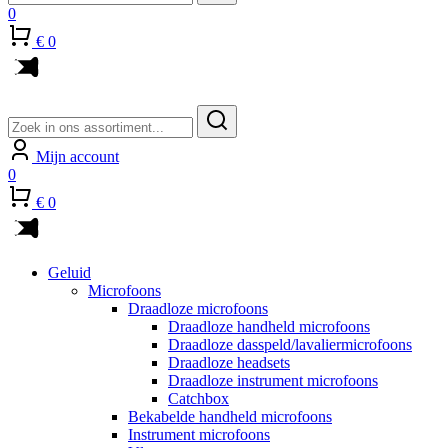
0
€ 0
Zoeken
naar:
Mijn account
0
€ 0
Geluid
Microfoons
Draadloze microfoons
Draadloze handheld microfoons
Draadloze dasspeld/lavaliermicrofoons
Draadloze headsets
Draadloze instrument microfoons
Catchbox
Bekabelde handheld microfoons
Instrument microfoons