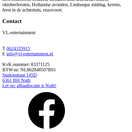
oktoberfeesten, Hollandse avonden, Limburgse middag, kermis,
feest in de achtertuin, enzovoort.
Contact
VL-entertainment
T
0624335915
E
info@vl-entertainment.nl
KvK-nummer: 83371125
BTW-nr: NL862848507B01
Stationstraat 145D
6361 BH Nuth
Let op: afhaallocatie is Nuth!