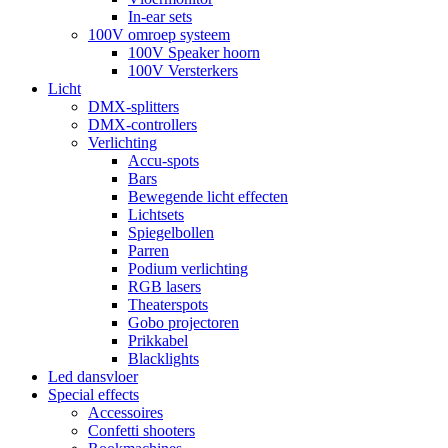
In-ear sets
100V omroep systeem
100V Speaker hoorn
100V Versterkers
Licht
DMX-splitters
DMX-controllers
Verlichting
Accu-spots
Bars
Bewegende licht effecten
Lichtsets
Spiegelbollen
Parren
Podium verlichting
RGB lasers
Theaterspots
Gobo projectoren
Prikkabel
Blacklights
Led dansvloer
Special effects
Accessoires
Confetti shooters