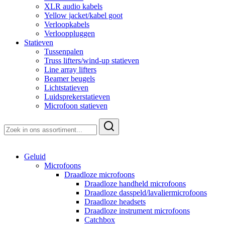
XLR audio kabels
Yellow jacket/kabel goot
Verloopkabels
Verlooppluggen
Statieven
Tussenpalen
Truss lifters/wind-up statieven
Line array lifters
Beamer beugels
Lichtstatieven
Luidsprekerstatieven
Microfoon statieven
Zoeken
naar:
Geluid
Microfoons
Draadloze microfoons
Draadloze handheld microfoons
Draadloze dasspeld/lavaliermicrofoons
Draadloze headsets
Draadloze instrument microfoons
Catchbox