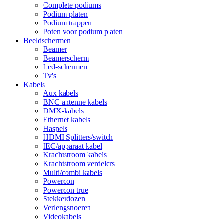
Complete podiums
Podium platen
Podium trappen
Poten voor podium platen
Beeldschermen
Beamer
Beamerscherm
Led-schermen
Tv's
Kabels
Aux kabels
BNC antenne kabels
DMX-kabels
Ethernet kabels
Haspels
HDMI Splitters/switch
IEC/apparaat kabel
Krachtstroom kabels
Krachtstroom verdelers
Multi/combi kabels
Powercon
Powercon true
Stekkerdozen
Verlengsnoeren
Videokabels