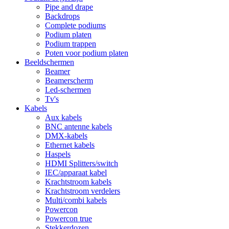
Pipe and drape
Backdrops
Complete podiums
Podium platen
Podium trappen
Poten voor podium platen
Beeldschermen
Beamer
Beamerscherm
Led-schermen
Tv's
Kabels
Aux kabels
BNC antenne kabels
DMX-kabels
Ethernet kabels
Haspels
HDMI Splitters/switch
IEC/apparaat kabel
Krachtstroom kabels
Krachtstroom verdelers
Multi/combi kabels
Powercon
Powercon true
Stekkerdozen