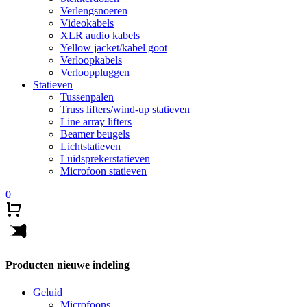
Verlengsnoeren
Videokabels
XLR audio kabels
Yellow jacket/kabel goot
Verloopkabels
Verlooppluggen
Statieven
Tussenpalen
Truss lifters/wind-up statieven
Line array lifters
Beamer beugels
Lichtstatieven
Luidsprekerstatieven
Microfoon statieven
0
Producten nieuwe indeling
Geluid
Microfoons