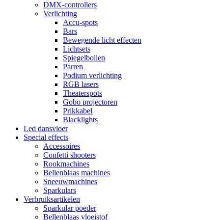
DMX-controllers
Verlichting
Accu-spots
Bars
Bewegende licht effecten
Lichtsets
Spiegelbollen
Parren
Podium verlichting
RGB lasers
Theaterspots
Gobo projectoren
Prikkabel
Blacklights
Led dansvloer
Special effects
Accessoires
Confetti shooters
Rookmachines
Bellenblaas machines
Sneeuwmachines
Sparkulars
Verbruiksartikelen
Sparkular poeder
Bellenblaas vloeistof