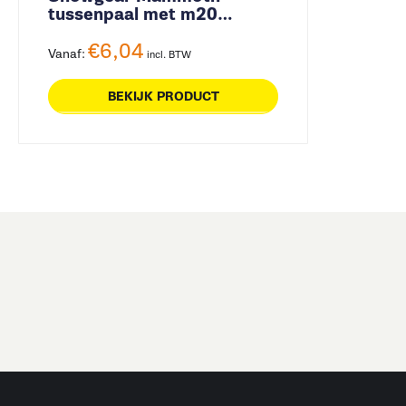
tussenpaal met m20
schroefdraad klein
€
6,04
Vanaf:
incl. BTW
BEKIJK PRODUCT