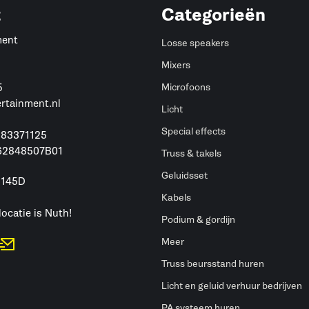
t
Categorieën
ment
Losse speakers
Mixers
5
Microfoons
ertainment.nl
Licht
Special effects
 83371125
62848507B01
Truss & takels
Geluidsset
 145D
h
Kabels
locatie is Nuth!
Podium & gordijn
Meer
Truss beursstand huren
Licht en geluid verhuur bedrijven
PA systeem huren