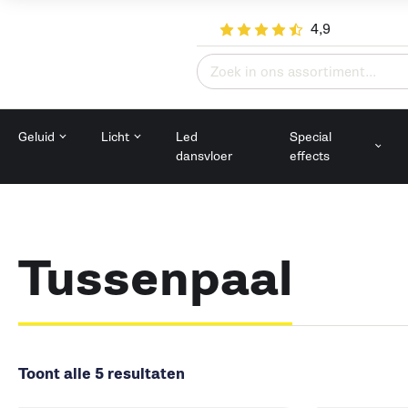
4,9
Zoeken
naar:
Geluid
Licht
Led
Special
dansvloer
effects
Tussenpaal
Toont alle 5 resultaten