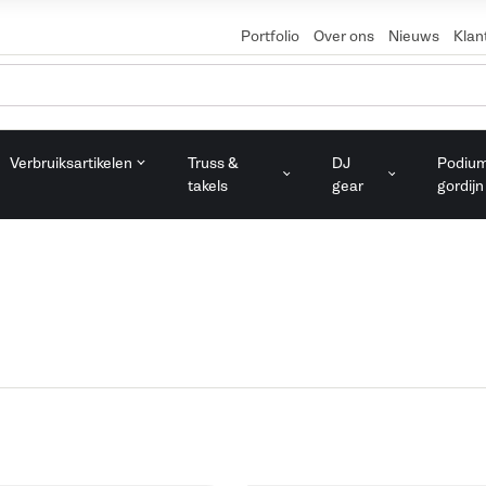
Portfolio
Over ons
Nieuws
Klan
Verbruiksartikelen
Truss &
DJ
Podiu
takels
gear
gordijn