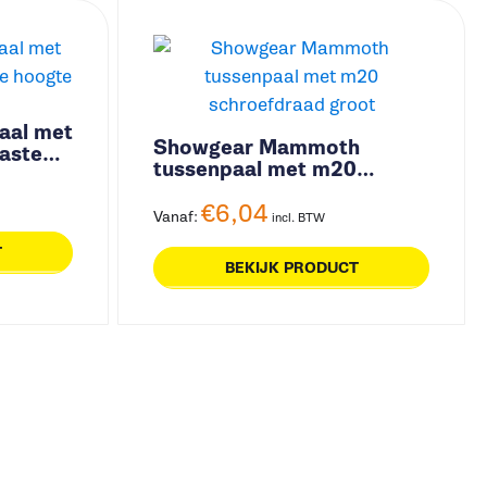
aal met
Showgear Mammoth
aste
tussenpaal met m20
schroefdraad groot
€
6,04
Vanaf:
incl. BTW
T
BEKIJK PRODUCT