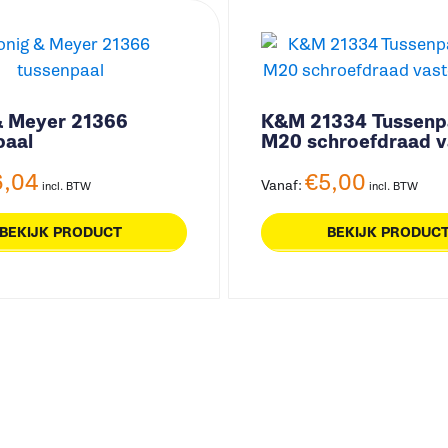
& Meyer 21366
K&M 21334 Tussenp
paal
M20 schroefdraad v
hoogte
6,04
€
5,00
Vanaf:
incl. BTW
incl. BTW
BEKIJK PRODUCT
BEKIJK PRODUC