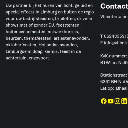
Contac
Uw partner bij het huren van licht, geluid en
special effects in Limburg en buiten de regio
VL-entertain
voor uw bedrijfsfeesten, bruiloften, drive-in
shows met of zonder DJ, feesttenten,
buitenevenementen, netwerkborrels,
T
062433591
beurzen, themafeesten, artiestenavonden,
E
info@vl-ent
oktoberfeesten, Hollandse avonden,
Limburgse middag, kermis, feest in de
KvK-nummer:
achtertuin, enzovoort.
BTW-nr: NL8
Stationstraat
6361 BH Nut
Let op: afhaal