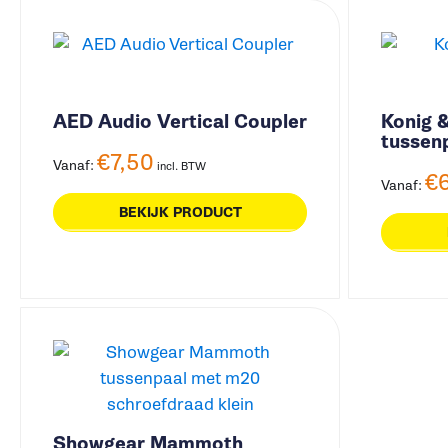
AED Audio Vertical Coupler
Konig 
tussen
€
7,50
Vanaf:
incl. BTW
€
Vanaf:
BEKIJK PRODUCT
Showgear Mammoth