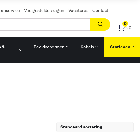
tenservice
Veelgestelde vragen
Vacatures
Contact
0
€ 0
m &
Beeldschermen
Kabels
Statieven