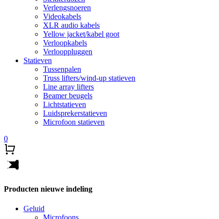
Verlengsnoeren
Videokabels
XLR audio kabels
Yellow jacket/kabel goot
Verloopkabels
Verlooppluggen
Statieven
Tussenpalen
Truss lifters/wind-up statieven
Line array lifters
Beamer beugels
Lichtstatieven
Luidsprekerstatieven
Microfoon statieven
0
Producten nieuwe indeling
Geluid
Microfoons