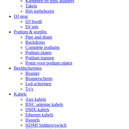
Klemmen en truss adapters
Takels
Hijs toebehoren
DJ gear
DJ booth
DJ sets
Podium & gordijn
Pipe and drape
Backdrops
Complete podiums
Podium platen
Podium trappen
Poten voor podium platen
Beeldschermen
Beamer
Beamerscherm
Led-schermen
Tv's
Kabels
Aux kabels
BNC antenne kabels
DMX-kabels
Ethernet kabels
Haspels
HDMI Splitters/switch