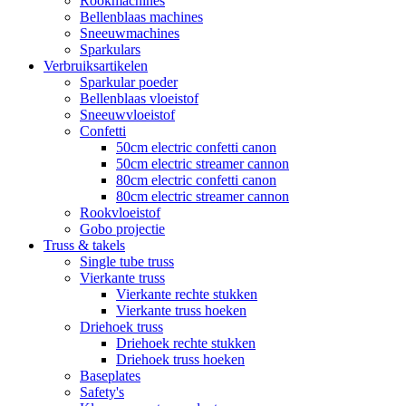
Rookmachines
Bellenblaas machines
Sneeuwmachines
Sparkulars
Verbruiksartikelen
Sparkular poeder
Bellenblaas vloeistof
Sneeuwvloeistof
Confetti
50cm electric confetti canon
50cm electric streamer cannon
80cm electric confetti canon
80cm electric streamer cannon
Rookvloeistof
Gobo projectie
Truss & takels
Single tube truss
Vierkante truss
Vierkante rechte stukken
Vierkante truss hoeken
Driehoek truss
Driehoek rechte stukken
Driehoek truss hoeken
Baseplates
Safety's