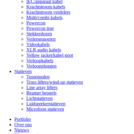
IEC/apparaat kabel
Krachtstroom kabels
Krachtstroom verdelers
Multi/combi kabels
Powercon
Powercon true
Stekkerdozen
Verlengsnoeren
Videokabels
XLR audio kabels
Yellow jacket/kabel goot
Verloopkabels
Verlooppluggen
Statieven
Tussenpalen
Truss lifters/wind-up statieven
Line array lifters
Beamer beugels
Lichtstatieven
Luidsprekerstatieven
Microfoon statieven
Portfolio
Over ons
Nieuws