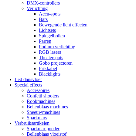
DMX-controllers
Verlichting
Accu-spots
Bars
Bewegende licht effecten
Lichtsets
Spiegelbollen
Parren
Podium verlichting
RGB lasers
Theaterspots
Gobo projectoren
Prikkabel
Blacklights
Led dansvloer
Special effects
Accessoires
Confetti shooters
Rookmachines
Bellenblaas machines
Sneeuwmachines
Sparkulars
Verbruiksartikelen
Sparkular poeder
Bellenblaas vloeistof