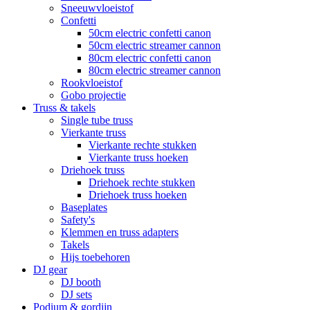
Sneeuwvloeistof
Confetti
50cm electric confetti canon
50cm electric streamer cannon
80cm electric confetti canon
80cm electric streamer cannon
Rookvloeistof
Gobo projectie
Truss & takels
Single tube truss
Vierkante truss
Vierkante rechte stukken
Vierkante truss hoeken
Driehoek truss
Driehoek rechte stukken
Driehoek truss hoeken
Baseplates
Safety's
Klemmen en truss adapters
Takels
Hijs toebehoren
DJ gear
DJ booth
DJ sets
Podium & gordijn