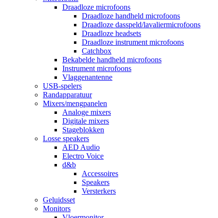
Draadloze microfoons
Draadloze handheld microfoons
Draadloze dasspeld/lavaliermicrofoons
Draadloze headsets
Draadloze instrument microfoons
Catchbox
Bekabelde handheld microfoons
Instrument microfoons
Vlaggenantenne
USB-spelers
Randapparatuur
Mixers/mengpanelen
Analoge mixers
Digitale mixers
Stageblokken
Losse speakers
AED Audio
Electro Voice
d&b
Accessoires
Speakers
Versterkers
Geluidsset
Monitors
Vloermonitor