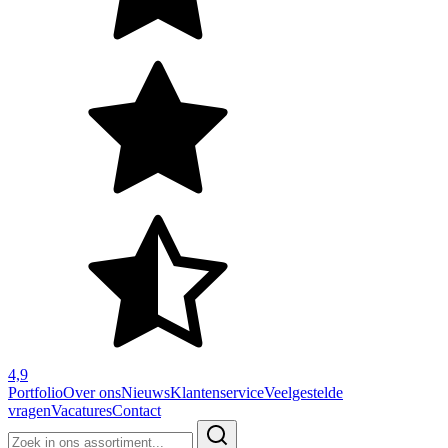
4,9
Portfolio
Over ons
Nieuws
Klantenservice
Veelgestelde
vragen
Vacatures
Contact
Zoeken
naar: