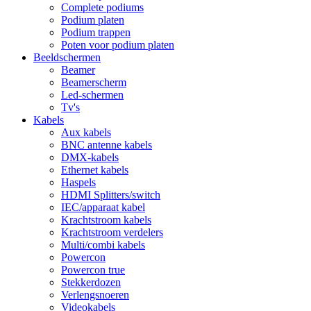
Complete podiums
Podium platen
Podium trappen
Poten voor podium platen
Beeldschermen
Beamer
Beamerscherm
Led-schermen
Tv's
Kabels
Aux kabels
BNC antenne kabels
DMX-kabels
Ethernet kabels
Haspels
HDMI Splitters/switch
IEC/apparaat kabel
Krachtstroom kabels
Krachtstroom verdelers
Multi/combi kabels
Powercon
Powercon true
Stekkerdozen
Verlengsnoeren
Videokabels