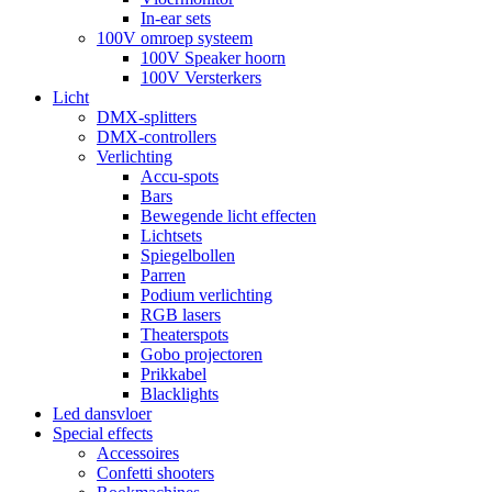
In-ear sets
100V omroep systeem
100V Speaker hoorn
100V Versterkers
Licht
DMX-splitters
DMX-controllers
Verlichting
Accu-spots
Bars
Bewegende licht effecten
Lichtsets
Spiegelbollen
Parren
Podium verlichting
RGB lasers
Theaterspots
Gobo projectoren
Prikkabel
Blacklights
Led dansvloer
Special effects
Accessoires
Confetti shooters