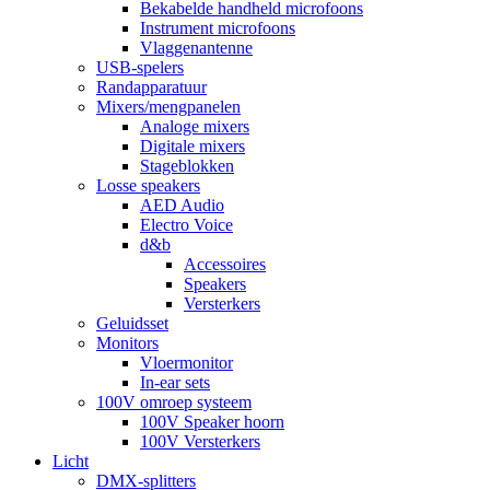
Bekabelde handheld microfoons
Instrument microfoons
Vlaggenantenne
USB-spelers
Randapparatuur
Mixers/mengpanelen
Analoge mixers
Digitale mixers
Stageblokken
Losse speakers
AED Audio
Electro Voice
d&b
Accessoires
Speakers
Versterkers
Geluidsset
Monitors
Vloermonitor
In-ear sets
100V omroep systeem
100V Speaker hoorn
100V Versterkers
Licht
DMX-splitters