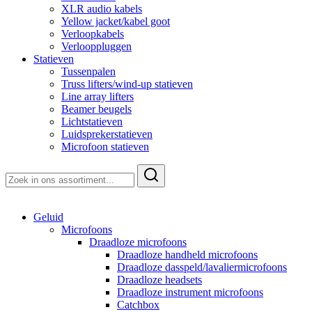
XLR audio kabels
Yellow jacket/kabel goot
Verloopkabels
Verlooppluggen
Statieven
Tussenpalen
Truss lifters/wind-up statieven
Line array lifters
Beamer beugels
Lichtstatieven
Luidsprekerstatieven
Microfoon statieven
Zoeken
naar:
Geluid
Microfoons
Draadloze microfoons
Draadloze handheld microfoons
Draadloze dasspeld/lavaliermicrofoons
Draadloze headsets
Draadloze instrument microfoons
Catchbox