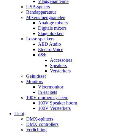
Vlaggenantenne
USB-spelers
Randapparatuur
Mixers/mengpanelen
Analoge mixers
Digitale mixers
Stageblokken
Losse speakers
AED Audio
Electro Voice
d&b
Accessoires
Speakers
Versterkers
Geluidsset
Monitors
Vloermonitor
In-ear sets
100V omroep systeem
100V Speaker hoorn
100V Versterkers
Licht
DMX-splitters
DMX-controllers
Verlichting