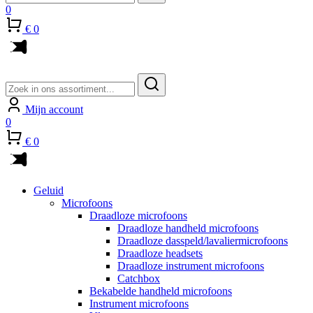
0
€ 0
Zoeken
naar:
Mijn account
0
€ 0
Geluid
Microfoons
Draadloze microfoons
Draadloze handheld microfoons
Draadloze dasspeld/lavaliermicrofoons
Draadloze headsets
Draadloze instrument microfoons
Catchbox
Bekabelde handheld microfoons
Instrument microfoons