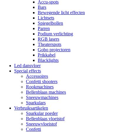
Accu-spots
Bars
Bewegende licht effecten
Lichtsets
Spiegelbollen
Parren
Podium verlichting
RGB lasers
Theaterspots
Gobo projectoren
Prikkabel
Blacklights
Led dansvloer
Special effects
Accessoires
Confetti shooters
Rookmachines
Bellenblaas machines
Sneeuwmachines
Sparkulars
Verbruiksartikelen
Sparkular poeder
Bellenblaas vloeistof
Sneeuwvloeistof
Confetti