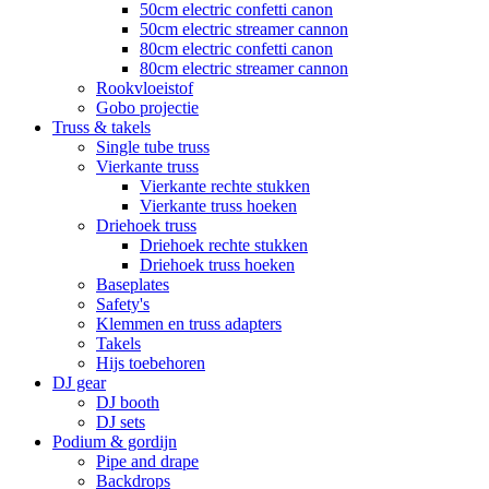
50cm electric confetti canon
50cm electric streamer cannon
80cm electric confetti canon
80cm electric streamer cannon
Rookvloeistof
Gobo projectie
Truss & takels
Single tube truss
Vierkante truss
Vierkante rechte stukken
Vierkante truss hoeken
Driehoek truss
Driehoek rechte stukken
Driehoek truss hoeken
Baseplates
Safety's
Klemmen en truss adapters
Takels
Hijs toebehoren
DJ gear
DJ booth
DJ sets
Podium & gordijn
Pipe and drape
Backdrops