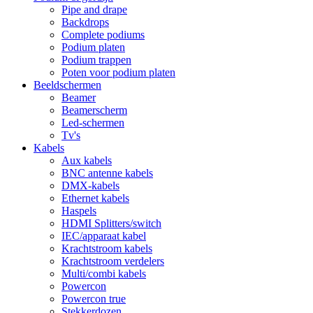
Pipe and drape
Backdrops
Complete podiums
Podium platen
Podium trappen
Poten voor podium platen
Beeldschermen
Beamer
Beamerscherm
Led-schermen
Tv's
Kabels
Aux kabels
BNC antenne kabels
DMX-kabels
Ethernet kabels
Haspels
HDMI Splitters/switch
IEC/apparaat kabel
Krachtstroom kabels
Krachtstroom verdelers
Multi/combi kabels
Powercon
Powercon true
Stekkerdozen