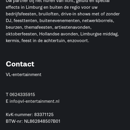
Uw partner bij het huren van licht, geluid en special
effects in Limburg en buiten de regio voor uw
bedrijfsfeesten, bruiloften, drive-in shows met of zonder
DJ, feesttenten, buitenevenementen, netwerkborrels,
beurzen, themafeesten, artiestenavonden,
oktoberfeesten, Hollandse avonden, Limburgse middag,
kermis, feest in de achtertuin, enzovoort.
Contact
VL-entertainment
T
0624335915
E
info@vl-entertainment.nl
KvK-nummer: 83371125
BTW-nr: NL862848507B01