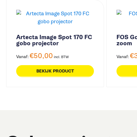
Artecta Image Spot 170 FC
FOS Go
gobo projector
zoom
€
50,00
€
Vanaf:
Vanaf:
incl. BTW
BEKIJK PRODUCT