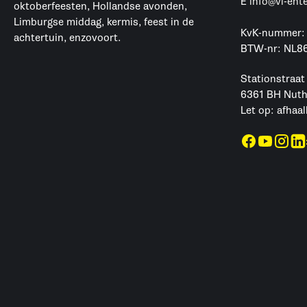
E
info@vl-ent
oktoberfeesten, Hollandse avonden,
Limburgse middag, kermis, feest in de
KvK-nummer:
achtertuin, enzovoort.
BTW-nr: NL8
Stationstraat
6361 BH Nut
Let op: afhaal