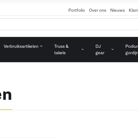
Portfolio
Over ons
Nieuws
Klan
Verbruiksartikelen
Truss &
DJ
Podiu
takels
gear
gordij
en