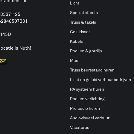
ertainment.nl
Licht
Special effects
 83371125
62848507B01
Truss & takels
Geluidsset
 145D
h
Kabels
locatie is Nuth!
Podium & gordijn
Meer
Truss beursstand huren
Licht en geluid verhuur bedrijven
PA systeem huren
Podium verlichting
Pro audio huren
Audiovisueel verhuur
Vacatures