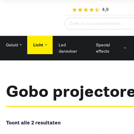
4,9
Zoeken
naar:
Geluid
Licht
Led
Special
dansvloer
effects
Gobo projector
Toont alle 2 resultaten