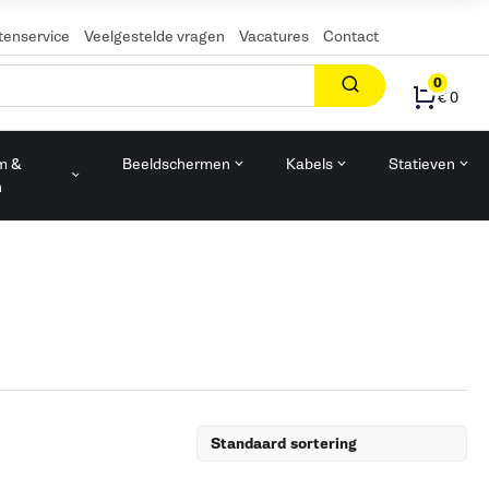
tenservice
Veelgestelde vragen
Vacatures
Contact
0
€ 0
m &
Beeldschermen
Kabels
Statieven
n