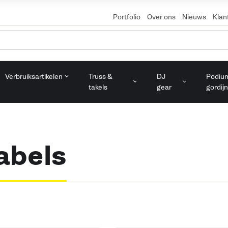
Portfolio
Over ons
Nieuws
Klan
Verbruiksartikelen
Truss &
DJ
Podiu
takels
gear
gordijn
abels