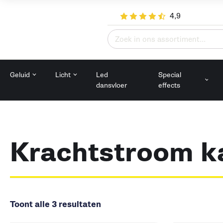
4,9
Zoeken
naar:
Geluid
Licht
Led
Special
dansvloer
effects
Krachtstroom k
Toont alle 3 resultaten