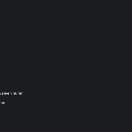
 Geleen huren
ren