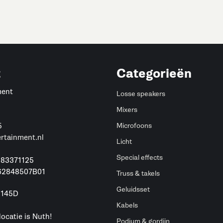
t
Categorieën
ment
Losse speakers
Mixers
5
Microfoons
ertainment.nl
Licht
Special effects
 83371125
62848507B01
Truss & takels
Geluidsset
 145D
h
Kabels
locatie is Nuth!
Podium & gordijn