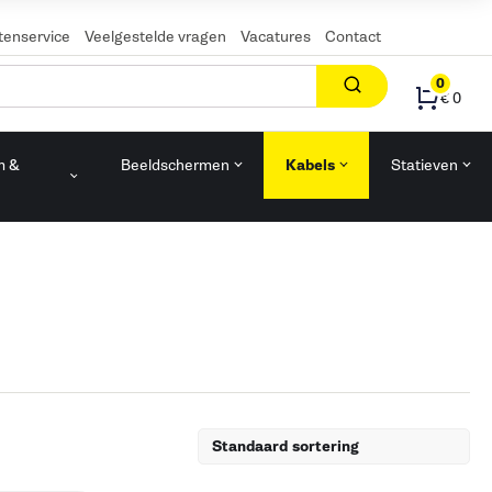
tenservice
Veelgestelde vragen
Vacatures
Contact
0
€ 0
m &
Beeldschermen
Kabels
Statieven