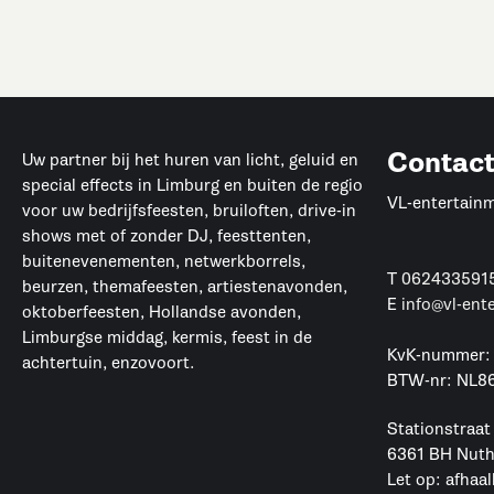
Contac
Uw partner bij het huren van licht, geluid en
special effects in Limburg en buiten de regio
VL-entertain
voor uw bedrijfsfeesten, bruiloften, drive-in
shows met of zonder DJ, feesttenten,
buitenevenementen, netwerkborrels,
T
062433591
beurzen, themafeesten, artiestenavonden,
E
info@vl-ent
oktoberfeesten, Hollandse avonden,
Limburgse middag, kermis, feest in de
KvK-nummer:
achtertuin, enzovoort.
BTW-nr: NL8
Stationstraat
6361 BH Nut
Let op: afhaal