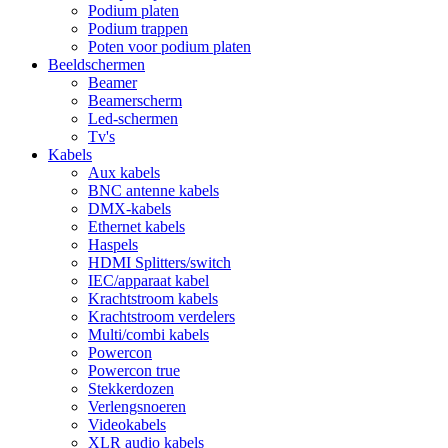
Podium platen
Podium trappen
Poten voor podium platen
Beeldschermen
Beamer
Beamerscherm
Led-schermen
Tv's
Kabels
Aux kabels
BNC antenne kabels
DMX-kabels
Ethernet kabels
Haspels
HDMI Splitters/switch
IEC/apparaat kabel
Krachtstroom kabels
Krachtstroom verdelers
Multi/combi kabels
Powercon
Powercon true
Stekkerdozen
Verlengsnoeren
Videokabels
XLR audio kabels