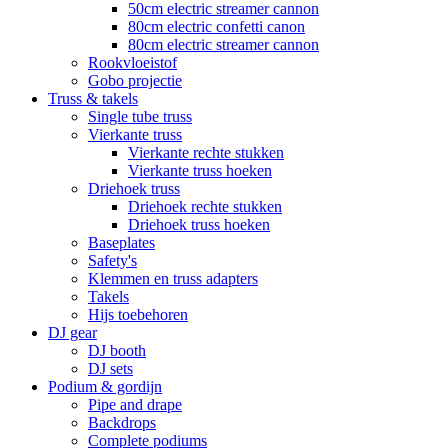
50cm electric streamer cannon
80cm electric confetti canon
80cm electric streamer cannon
Rookvloeistof
Gobo projectie
Truss & takels
Single tube truss
Vierkante truss
Vierkante rechte stukken
Vierkante truss hoeken
Driehoek truss
Driehoek rechte stukken
Driehoek truss hoeken
Baseplates
Safety's
Klemmen en truss adapters
Takels
Hijs toebehoren
DJ gear
DJ booth
DJ sets
Podium & gordijn
Pipe and drape
Backdrops
Complete podiums