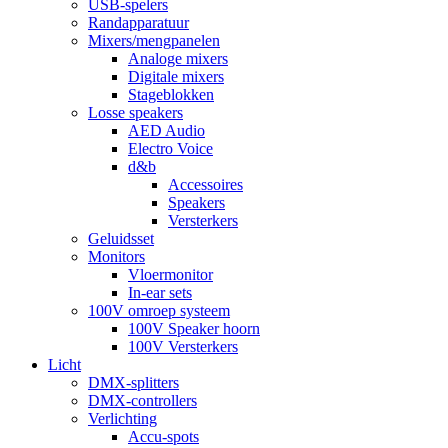
USB-spelers
Randapparatuur
Mixers/mengpanelen
Analoge mixers
Digitale mixers
Stageblokken
Losse speakers
AED Audio
Electro Voice
d&b
Accessoires
Speakers
Versterkers
Geluidsset
Monitors
Vloermonitor
In-ear sets
100V omroep systeem
100V Speaker hoorn
100V Versterkers
Licht
DMX-splitters
DMX-controllers
Verlichting
Accu-spots