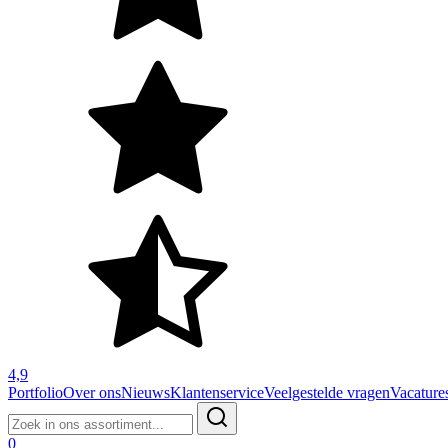
4,9
Portfolio
Over ons
Nieuws
Klantenservice
Veelgestelde vragen
Vacature
Zoeken
naar:
0