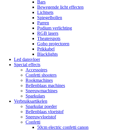
Bars
Bewegende licht effecten
Lichtsets
Spiegelbollen
Parren
Podium verlichting
RGB lasers
Theaterspots
Gobo projectoren
Prikkabel
Blacklights
Led dansvloer
Special effects
Accessoires
Confetti shooters
Rookmachines
Bellenblaas machines
Sneeuwmachines
Sparkulars
Verbruiksartikelen
Sparkular poeder
Bellenblaas vloeistof
Sneeuwvloeistof
Confetti
50cm electric confetti canon