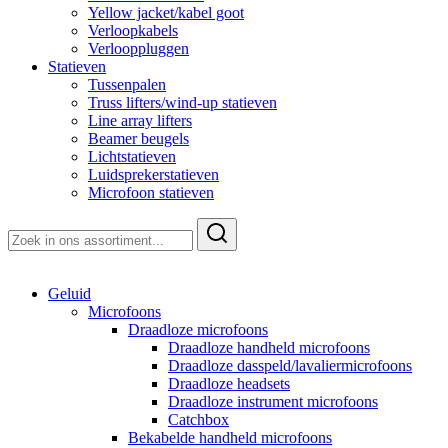
Yellow jacket/kabel goot
Verloopkabels
Verlooppluggen
Statieven
Tussenpalen
Truss lifters/wind-up statieven
Line array lifters
Beamer beugels
Lichtstatieven
Luidsprekerstatieven
Microfoon statieven
Zoeken
naar:
Geluid
Microfoons
Draadloze microfoons
Draadloze handheld microfoons
Draadloze dasspeld/lavaliermicrofoons
Draadloze headsets
Draadloze instrument microfoons
Catchbox
Bekabelde handheld microfoons