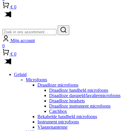
€ 0
Zoeken
naar:
Mijn account
0
€ 0
Geluid
Microfoons
Draadloze microfoons
Draadloze handheld microfoons
Draadloze dasspeld/lavaliermicrofoons
Draadloze headsets
Draadloze instrument microfoons
Catchbox
Bekabelde handheld microfoons
Instrument microfoons
Vlaggenantenne