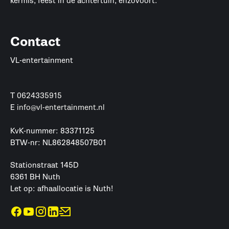
kermis, feest in de achtertuin, enzovoort.
Contact
VL-entertainment
T
0624335915
E
info@vl-entertainment.nl
KvK-nummer: 83371125
BTW-nr: NL862848507B01
Stationstraat 145D
6361 BH Nuth
Let op: afhaallocatie is Nuth!