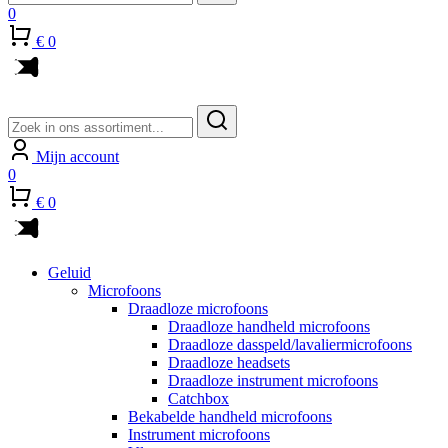
0
€ 0
Zoeken
naar:
Mijn account
0
€ 0
Geluid
Microfoons
Draadloze microfoons
Draadloze handheld microfoons
Draadloze dasspeld/lavaliermicrofoons
Draadloze headsets
Draadloze instrument microfoons
Catchbox
Bekabelde handheld microfoons
Instrument microfoons