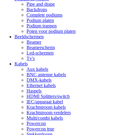
Pipe and drape
Backdrops
Complete podiums
Podium platen
Podium trappen
Poten voor podium platen
Beeldschermen
Beamer
Beamerscherm
Led-schermen
Tv's
Kabels
Aux kabels
BNC antenne kabels
DMX-kabels
Ethernet kabels
Haspels
HDMI Splitters/switch
IEC/apparaat kabel
Krachtstroom kabels
Krachtstroom verdelers
Multi/combi kabels
Powercon
Powercon true
Stekkerdozen