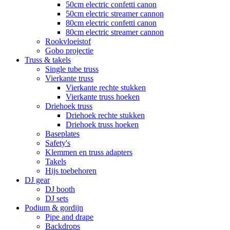
50cm electric confetti canon
50cm electric streamer cannon
80cm electric confetti canon
80cm electric streamer cannon
Rookvloeistof
Gobo projectie
Truss & takels
Single tube truss
Vierkante truss
Vierkante rechte stukken
Vierkante truss hoeken
Driehoek truss
Driehoek rechte stukken
Driehoek truss hoeken
Baseplates
Safety's
Klemmen en truss adapters
Takels
Hijs toebehoren
DJ gear
DJ booth
DJ sets
Podium & gordijn
Pipe and drape
Backdrops