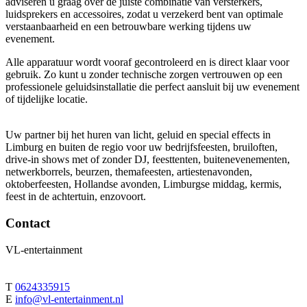
adviseren u graag over de juiste combinatie van versterkers,
luidsprekers en accessoires, zodat u verzekerd bent van optimale
verstaanbaarheid en een betrouwbare werking tijdens uw
evenement.
Alle apparatuur wordt vooraf gecontroleerd en is direct klaar voor
gebruik. Zo kunt u zonder technische zorgen vertrouwen op een
professionele geluidsinstallatie die perfect aansluit bij uw evenement
of tijdelijke locatie.
Uw partner bij het huren van licht, geluid en special effects in
Limburg en buiten de regio voor uw bedrijfsfeesten, bruiloften,
drive-in shows met of zonder DJ, feesttenten, buitenevenementen,
netwerkborrels, beurzen, themafeesten, artiestenavonden,
oktoberfeesten, Hollandse avonden, Limburgse middag, kermis,
feest in de achtertuin, enzovoort.
Contact
VL-entertainment
T
0624335915
E
info@vl-entertainment.nl