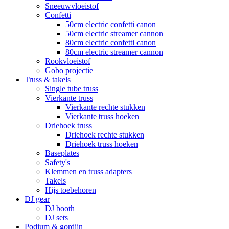
Sneeuwvloeistof
Confetti
50cm electric confetti canon
50cm electric streamer cannon
80cm electric confetti canon
80cm electric streamer cannon
Rookvloeistof
Gobo projectie
Truss & takels
Single tube truss
Vierkante truss
Vierkante rechte stukken
Vierkante truss hoeken
Driehoek truss
Driehoek rechte stukken
Driehoek truss hoeken
Baseplates
Safety's
Klemmen en truss adapters
Takels
Hijs toebehoren
DJ gear
DJ booth
DJ sets
Podium & gordijn