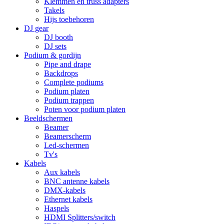
Klemmen en truss adapters
Takels
Hijs toebehoren
DJ gear
DJ booth
DJ sets
Podium & gordijn
Pipe and drape
Backdrops
Complete podiums
Podium platen
Podium trappen
Poten voor podium platen
Beeldschermen
Beamer
Beamerscherm
Led-schermen
Tv's
Kabels
Aux kabels
BNC antenne kabels
DMX-kabels
Ethernet kabels
Haspels
HDMI Splitters/switch