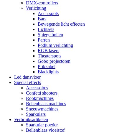
DMX-controllers
Verlichting
Accu-spots
Bars
Bewegende licht effecten
Lichtsets
Spiegelbollen
Parren
Podium verlichting
RGB lasers
Theaterspots
Gobo projectoren
Prikkabel
Blacklights
Led dansvloer
Special effects
Accessoires
Confetti shooters
Rookmachines
Bellenblaas machines
Sneeuwmachines
Sparkulars
Verbruiksartikelen
Sparkular poeder
Bellenblaas vloeistof