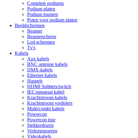
Complete podiums
Podium platen
Podium trappen
Poten voor podium platen
Beeldschermen
Beamer
Beamerscherm
Led-schermen
Tv's
Kabels
Aux kabels
BNC antenne kabels
DMX-kabels
Ethernet kabels
Haspels
HDMI Splitters/switch
IEC/apparaat kabel
Krachtstroom kabels
Krachtstroom verdelers
Multi/combi kabels
Powercon
Powercon true
Stekkerdozen
Verlengsnoeren
Videokabels