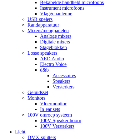
Bekabelde handheld microfoons
Instrument microfoons
Vlaggenantenne
USB-spelers
Randapparatuur
Mixers/mengpanelen
Analoge mixers
Digitale mixers
Stageblokken
Losse speakers
AED Audio
Electro Voice
d&b
Accessoires
Speakers
Versterkers
Geluidsset
Monitors
Vloermonitor
In-ear sets
100V omroep systeem
100V Speaker hoorn
100V Versterkers
Licht
DMX-splitters