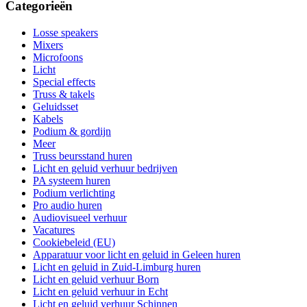
Categorieën
Losse speakers
Mixers
Microfoons
Licht
Special effects
Truss & takels
Geluidsset
Kabels
Podium & gordijn
Meer
Truss beursstand huren
Licht en geluid verhuur bedrijven
PA systeem huren
Podium verlichting
Pro audio huren
Audiovisueel verhuur
Vacatures
Cookiebeleid (EU)
Apparatuur voor licht en geluid in Geleen huren
Licht en geluid in Zuid-Limburg huren
Licht en geluid verhuur Born
Licht en geluid verhuur in Echt
Licht en geluid verhuur Schinnen