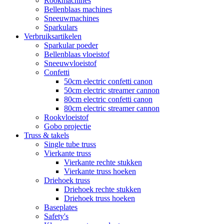
Rookmachines
Bellenblaas machines
Sneeuwmachines
Sparkulars
Verbruiksartikelen
Sparkular poeder
Bellenblaas vloeistof
Sneeuwvloeistof
Confetti
50cm electric confetti canon
50cm electric streamer cannon
80cm electric confetti canon
80cm electric streamer cannon
Rookvloeistof
Gobo projectie
Truss & takels
Single tube truss
Vierkante truss
Vierkante rechte stukken
Vierkante truss hoeken
Driehoek truss
Driehoek rechte stukken
Driehoek truss hoeken
Baseplates
Safety's