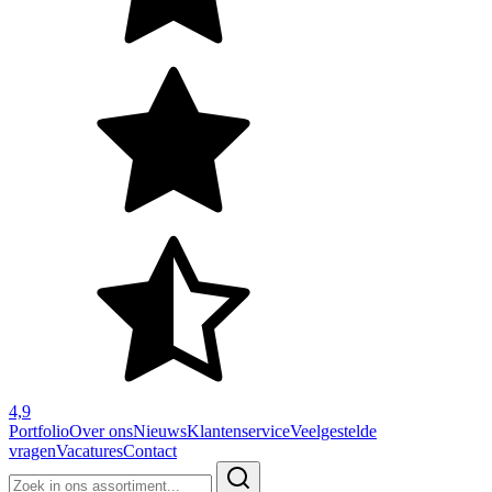
4,9
Portfolio
Over ons
Nieuws
Klantenservice
Veelgestelde
vragen
Vacatures
Contact
Zoeken
naar: