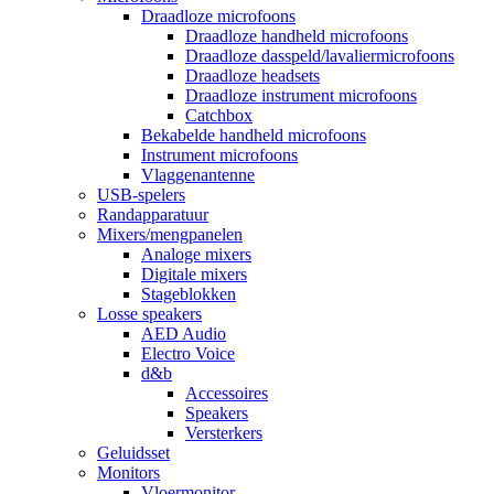
Draadloze microfoons
Draadloze handheld microfoons
Draadloze dasspeld/lavaliermicrofoons
Draadloze headsets
Draadloze instrument microfoons
Catchbox
Bekabelde handheld microfoons
Instrument microfoons
Vlaggenantenne
USB-spelers
Randapparatuur
Mixers/mengpanelen
Analoge mixers
Digitale mixers
Stageblokken
Losse speakers
AED Audio
Electro Voice
d&b
Accessoires
Speakers
Versterkers
Geluidsset
Monitors
Vloermonitor