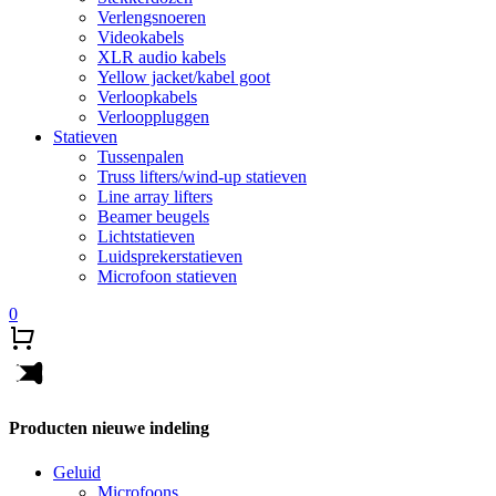
Verlengsnoeren
Videokabels
XLR audio kabels
Yellow jacket/kabel goot
Verloopkabels
Verlooppluggen
Statieven
Tussenpalen
Truss lifters/wind-up statieven
Line array lifters
Beamer beugels
Lichtstatieven
Luidsprekerstatieven
Microfoon statieven
0
Producten nieuwe indeling
Geluid
Microfoons