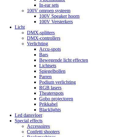
In-ear sets
100V omroep systeem
100V Speaker hoorn
100V Versterkers
Licht
DMX-splitters
DMX-controllers
Verlichting
Accu-spots
Bars
Bewegende licht effecten
Lichtsets
Spiegelbollen
Parren
Podium verlichting
RGB lasers
Theaterspots
Gobo projectoren
Prikkabel
Blacklights
Led dansvloer
Special effects
Accessoires
Confetti shooters