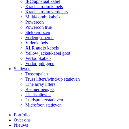
IEC/apparaat kabel
Krachtstroom kabels
Krachtstroom verdelers
Multi/combi kabels
Powercon
Powercon true
Stekkerdozen
Verlengsnoeren
Videokabels
XLR audio kabels
Yellow jacket/kabel goot
Verloopkabels
Verlooppluggen
Statieven
Tussenpalen
Truss lifters/wind-up statieven
Line array lifters
Beamer beugels
Lichtstatieven
Luidsprekerstatieven
Microfoon statieven
Portfolio
Over ons
Nieuws