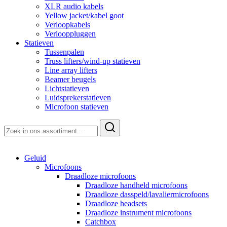
XLR audio kabels
Yellow jacket/kabel goot
Verloopkabels
Verlooppluggen
Statieven
Tussenpalen
Truss lifters/wind-up statieven
Line array lifters
Beamer beugels
Lichtstatieven
Luidsprekerstatieven
Microfoon statieven
Zoeken
naar:
Geluid
Microfoons
Draadloze microfoons
Draadloze handheld microfoons
Draadloze dasspeld/lavaliermicrofoons
Draadloze headsets
Draadloze instrument microfoons
Catchbox