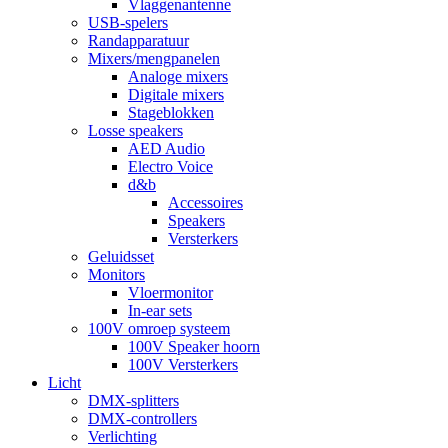
Vlaggenantenne
USB-spelers
Randapparatuur
Mixers/mengpanelen
Analoge mixers
Digitale mixers
Stageblokken
Losse speakers
AED Audio
Electro Voice
d&b
Accessoires
Speakers
Versterkers
Geluidsset
Monitors
Vloermonitor
In-ear sets
100V omroep systeem
100V Speaker hoorn
100V Versterkers
Licht
DMX-splitters
DMX-controllers
Verlichting