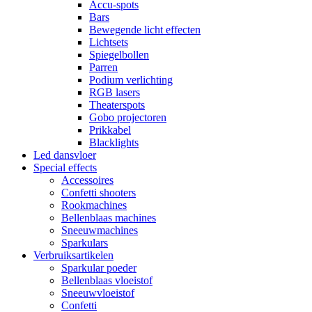
Accu-spots
Bars
Bewegende licht effecten
Lichtsets
Spiegelbollen
Parren
Podium verlichting
RGB lasers
Theaterspots
Gobo projectoren
Prikkabel
Blacklights
Led dansvloer
Special effects
Accessoires
Confetti shooters
Rookmachines
Bellenblaas machines
Sneeuwmachines
Sparkulars
Verbruiksartikelen
Sparkular poeder
Bellenblaas vloeistof
Sneeuwvloeistof
Confetti