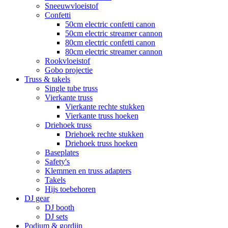
Sneeuwvloeistof
Confetti
50cm electric confetti canon
50cm electric streamer cannon
80cm electric confetti canon
80cm electric streamer cannon
Rookvloeistof
Gobo projectie
Truss & takels
Single tube truss
Vierkante truss
Vierkante rechte stukken
Vierkante truss hoeken
Driehoek truss
Driehoek rechte stukken
Driehoek truss hoeken
Baseplates
Safety's
Klemmen en truss adapters
Takels
Hijs toebehoren
DJ gear
DJ booth
DJ sets
Podium & gordijn