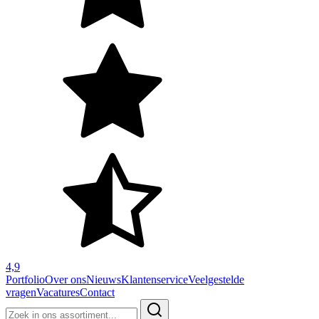
4,9
Portfolio
Over ons
Nieuws
Klantenservice
Veelgestelde
vragen
Vacatures
Contact
Zoeken
naar: