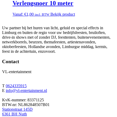
Verlengsnoer 10 meter
Vanaf:
€
1,00
Bekijk product
incl. BTW
Uw partner bij het huren van licht, geluid en special effects in
Limburg en buiten de regio voor uw bedrijfsfeesten, bruiloften,
drive-in shows met of zonder DJ, feesttenten, buitenevenementen,
netwerkborrels, beurzen, themafeesten, artiestenavonden,
oktoberfeesten, Hollandse avonden, Limburgse middag, kermis,
feest in de achtertuin, enzovoort.
Contact
VL-entertainment
T
0624335915
E
info@vl-entertainment.nl
KvK-nummer: 83371125
BTW-nr: NL862848507B01
Stationstraat 145D
6361 BH Nuth