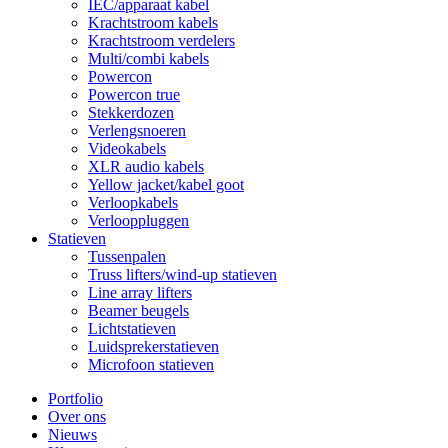
IEC/apparaat kabel
Krachtstroom kabels
Krachtstroom verdelers
Multi/combi kabels
Powercon
Powercon true
Stekkerdozen
Verlengsnoeren
Videokabels
XLR audio kabels
Yellow jacket/kabel goot
Verloopkabels
Verlooppluggen
Statieven
Tussenpalen
Truss lifters/wind-up statieven
Line array lifters
Beamer beugels
Lichtstatieven
Luidsprekerstatieven
Microfoon statieven
Portfolio
Over ons
Nieuws