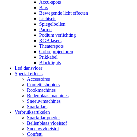
Accu-spots
Bars
Bewegende licht effecten
Lichtsets
Spiegelbollen
Parren
Podium verlichting
RGB lasers
Theaterspots
Gobo projectoren
Prikkabel
Blacklights
Led dansvloer
Special effects
Accessoires
Confetti shooters
Rookmachines
Bellenblaas machines
Sneeuwmachines
Sparkulars
Verbruiksartikelen
Sparkular poeder
Bellenblaas vloeistof
Sneeuwvloeistof
Confetti