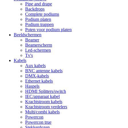
Pipe and drape
Backdrops
Complete podiums
Podium platen
Podium trappen
Poten voor podium platen
Beeldschermen
Beamer
Beamerscherm
Led-schermen
Tv's
Kabels
Aux kabels
BNC antenne kabels
DMX-kabels
Ethernet kabels
Haspels
HDMI Splitters/switch
IEC/apparaat kabel
Krachtstroom kabels
Krachtstroom verdelers
Multi/combi kabels
Powercon
Powercon true
Stekkerdozen