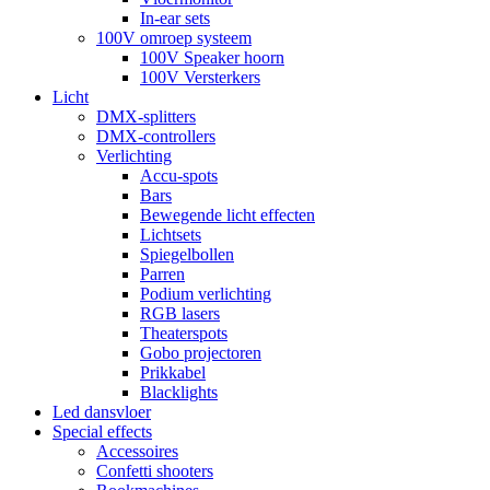
In-ear sets
100V omroep systeem
100V Speaker hoorn
100V Versterkers
Licht
DMX-splitters
DMX-controllers
Verlichting
Accu-spots
Bars
Bewegende licht effecten
Lichtsets
Spiegelbollen
Parren
Podium verlichting
RGB lasers
Theaterspots
Gobo projectoren
Prikkabel
Blacklights
Led dansvloer
Special effects
Accessoires
Confetti shooters