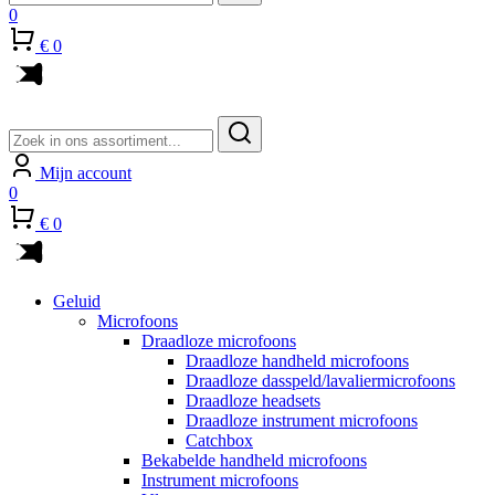
0
€ 0
Zoeken
naar:
Mijn account
0
€ 0
Geluid
Microfoons
Draadloze microfoons
Draadloze handheld microfoons
Draadloze dasspeld/lavaliermicrofoons
Draadloze headsets
Draadloze instrument microfoons
Catchbox
Bekabelde handheld microfoons
Instrument microfoons