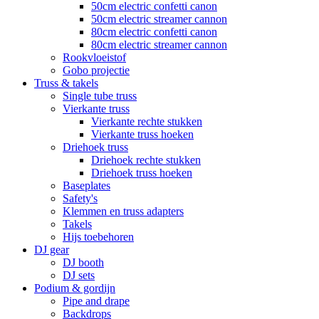
50cm electric confetti canon
50cm electric streamer cannon
80cm electric confetti canon
80cm electric streamer cannon
Rookvloeistof
Gobo projectie
Truss & takels
Single tube truss
Vierkante truss
Vierkante rechte stukken
Vierkante truss hoeken
Driehoek truss
Driehoek rechte stukken
Driehoek truss hoeken
Baseplates
Safety's
Klemmen en truss adapters
Takels
Hijs toebehoren
DJ gear
DJ booth
DJ sets
Podium & gordijn
Pipe and drape
Backdrops