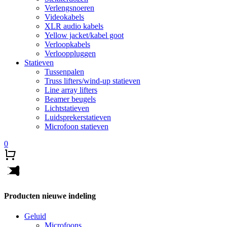
Verlengsnoeren
Videokabels
XLR audio kabels
Yellow jacket/kabel goot
Verloopkabels
Verlooppluggen
Statieven
Tussenpalen
Truss lifters/wind-up statieven
Line array lifters
Beamer beugels
Lichtstatieven
Luidsprekerstatieven
Microfoon statieven
0
Producten nieuwe indeling
Geluid
Microfoons