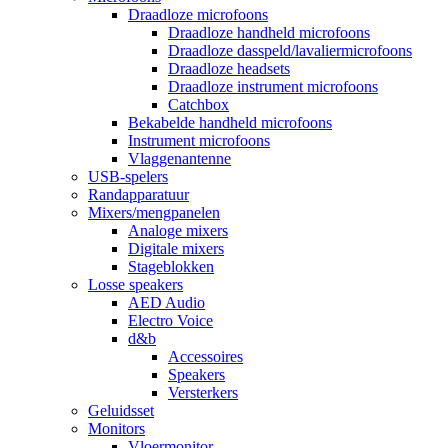
Draadloze microfoons
Draadloze handheld microfoons
Draadloze dasspeld/lavaliermicrofoons
Draadloze headsets
Draadloze instrument microfoons
Catchbox
Bekabelde handheld microfoons
Instrument microfoons
Vlaggenantenne
USB-spelers
Randapparatuur
Mixers/mengpanelen
Analoge mixers
Digitale mixers
Stageblokken
Losse speakers
AED Audio
Electro Voice
d&b
Accessoires
Speakers
Versterkers
Geluidsset
Monitors
Vloermonitor