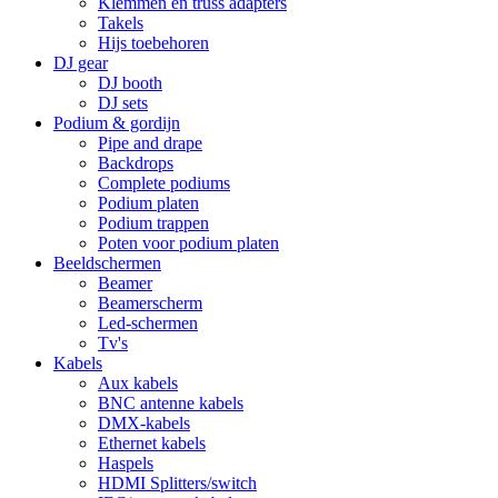
Klemmen en truss adapters
Takels
Hijs toebehoren
DJ gear
DJ booth
DJ sets
Podium & gordijn
Pipe and drape
Backdrops
Complete podiums
Podium platen
Podium trappen
Poten voor podium platen
Beeldschermen
Beamer
Beamerscherm
Led-schermen
Tv's
Kabels
Aux kabels
BNC antenne kabels
DMX-kabels
Ethernet kabels
Haspels
HDMI Splitters/switch