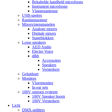
Bekabelde handheld microfoons
Instrument microfoons
Vlaggenantenne
USB-spelers
Randapparatuur
Mixers/mengpanelen
Analoge mixers
Digitale mixers
Stageblokken
Losse speakers
AED Audio
Electro Voice
d&b
Accessoires
Speakers
Versterkers
Geluidsset
Monitors
Vloermonitor
In-ear sets
100V omroep systeem
100V Speaker hoorn
100V Versterkers
Licht
DMX-splitters