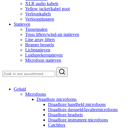
XLR audio kabels
Yellow jacket/kabel goot
Verloopkabels
Verlooppluggen
Statieven
Tussenpalen
Truss lifters/wind-up statieven
Line array lifters
Beamer beugels
Lichtstatieven
Luidsprekerstatieven
Microfoon statieven
Zoeken
naar:
Geluid
Microfoons
Draadloze microfoons
Draadloze handheld microfoons
Draadloze dasspeld/lavaliermicrofoons
Draadloze headsets
Draadloze instrument microfoons
Catchbox