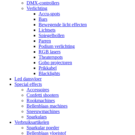
DMX-controllers
Verlichting
Accu-spots
Bars
Bewegende licht effecten
Lichtsets
Spiegelbollen
Parren
Podium verlichting
RGB lasers
Theaterspots
Gobo projectoren
Prikkabel
Blacklights
Led dansvloer
Special effects
Accessoires
Confetti shooters
Rookmachines
Bellenblaas machines
Sneeuwmachines
Sparkulars
Verbruiksartikelen
Sparkular poeder
Bellenblaas vloeistof