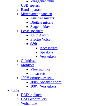
Vlaggenantenne
USB-spelers
Randapparatuur
Mixers/mengpanelen
Analoge mixers
Digitale mixers
Stageblokken
Losse speakers
AED Audio
Electro Voice
d&b
Accessoires
Speakers
Versterkers
Geluidsset
Monitors
Vloermonitor
In-ear sets
100V omroep systeem
100V Speaker hoorn
100V Versterkers
Licht
DMX-splitters
DMX-controllers
Verlichting