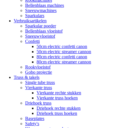
Rookmachines
Bellenblaas machines
Sneeuwmachines
Sparkulars
Verbruiksartikelen
Sparkular poeder
Bellenblaas vloeistof
Sneeuwvloeistof
Confetti
50cm electric confetti canon
50cm electric streamer cannon
80cm electric confetti canon
80cm electric streamer cannon
Rookvloeistof
Gobo projectie
Truss & takels
Single tube truss
Vierkante truss
Vierkante rechte stukken
Vierkante truss hoeken
Driehoek truss
Driehoek rechte stukken
Driehoek truss hoeken
Baseplates
Safety's