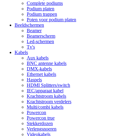
Complete podiums
Podium platen
Podium trappen
Poten voor podium platen
Beeldschermen
Beamer
Beamerscherm
Led-schermen
Tv's
Kabels
Aux kabels
BNC antenne kabels
DMX-kabels
Ethernet kabels
Haspels
HDMI Splitters/switch
IEC/apparaat kabel
Krachtstroom kabels
Krachtstroom verdelers
Multi/combi kabels
Powercon
Powercon true
Stekkerdozen
Verlengsnoeren
Videokabels