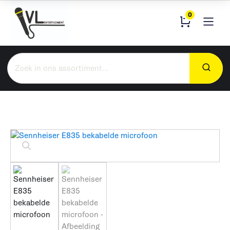
0
Zoeken
naar: