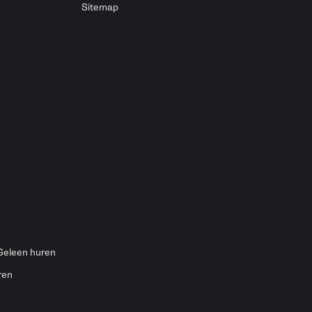
Sitemap
 Geleen huren
ren