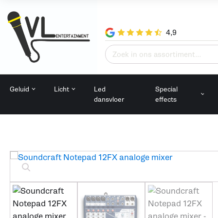
4,9
Zoeken
naar:
Geluid
Licht
Led
Special
dansvloer
effects