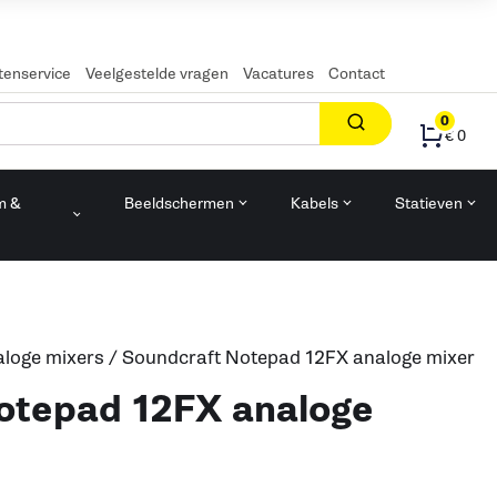
tenservice
Veelgestelde vragen
Vacatures
Contact
0
€ 0
m &
Beeldschermen
Kabels
Statieven
n
loge mixers
/ Soundcraft Notepad 12FX analoge mixer
otepad 12FX analoge