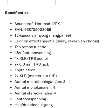
Specificaties
Soundcraft Notepad-12FX
EAN: 668705003056
12-kanaals analoog mengpaneel
Lexicon effectensectie (delay, reverb en chorus)
Tap tempo functie
48V fantoomvoeding
4x XLR/TRS combi
7x 6.3 mm TRS jack
Koptelefoon
2x XLR (master out L/R)
Aantal microfooningangen: 3 - 4
Aantal monokanalen: 4
Aantal stereokanalen: 4
Fantoomspanning
Hoofdtelefoonuitgang