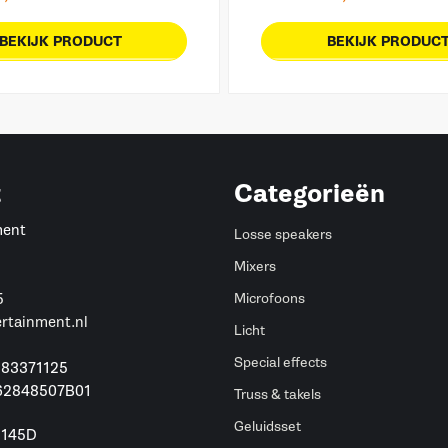
BEKIJK PRODUCT
BEKIJK PRODUC
t
Categorieën
ment
Losse speakers
Mixers
5
Microfoons
ertainment.nl
Licht
Special effects
 83371125
62848507B01
Truss & takels
Geluidsset
 145D