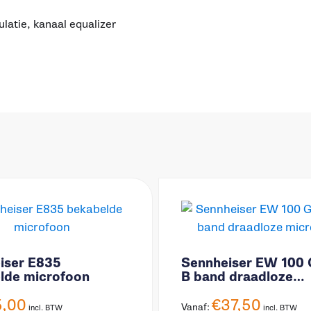
atie, kanaal equalizer
iser E835
Sennheiser EW 100
lde microfoon
B band draadloze
microfoon
5,00
€
37,50
Vanaf:
incl. BTW
incl. BTW