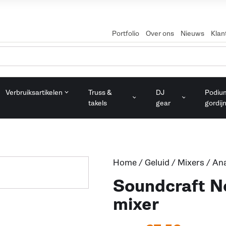
Portfolio
Over ons
Nieuws
Klan
Verbruiksartikelen
Truss &
DJ
Podiu
takels
gear
gordij
Home
/
Geluid
/
Mixers
/
Ana
Soundcraft N
mixer