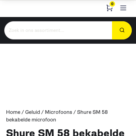
0
Zoeken
naar:
Home
/
Geluid
/
Microfoons
/ Shure SM 58
bekabelde microfoon
Shure SM 58 bekabelde