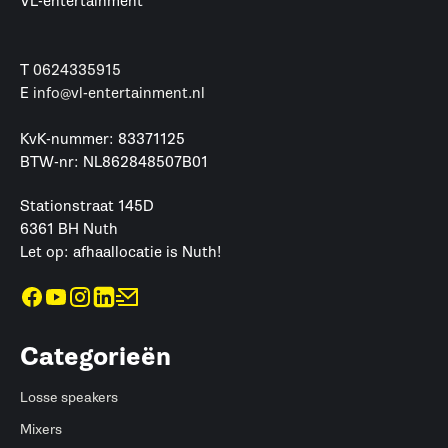
VL-entertainment
T
0624335915
E
info@vl-entertainment.nl
KvK-nummer: 83371125
BTW-nr: NL862848507B01
Stationstraat 145D
6361 BH Nuth
Let op: afhaallocatie is Nuth!
Categorieën
Losse speakers
Mixers