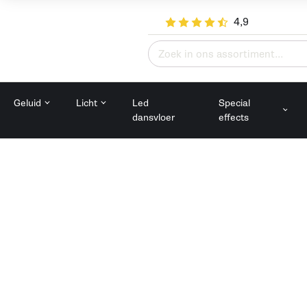
4,9
Zoeken
naar:
Geluid
Licht
Led
Special
dansvloer
effects