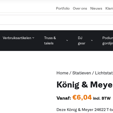
Portfolio
Over ons
Nieuws
Klan
Verbruiksartikelen
Truss &
DJ
Podiu
takels
gear
gordij
Home
/
Statieven
/
Lichtsta
König & Meye
€
6,04
Vanaf:
incl. BTW
Deze König & Meyer 24622 T-ba