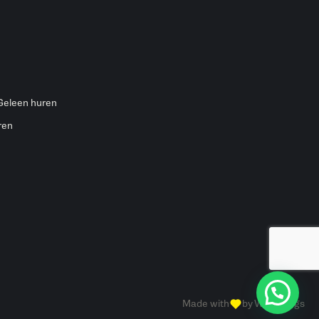
 Geleen huren
ren
Made with
by Web Wings