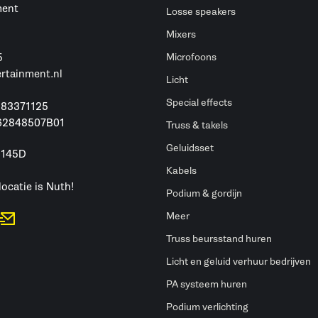
ment
Losse speakers
Mixers
5
Microfoons
ertainment.nl
Licht
Special effects
 83371125
62848507B01
Truss & takels
Geluidsset
 145D
h
Kabels
locatie is Nuth!
Podium & gordijn
Meer
Truss beursstand huren
Licht en geluid verhuur bedrijven
PA systeem huren
Podium verlichting