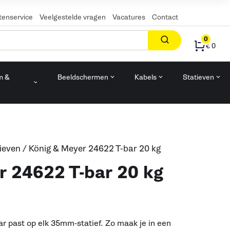
tenservice
Veelgestelde vragen
Vacatures
Contact
0
€ 0
m &
Beeldschermen
Kabels
Statieven
n
tieven
/ König & Meyer 24622 T-bar 20 kg
r 24622 T-bar 20 kg
r past op elk 35mm-statief. Zo maak je in een