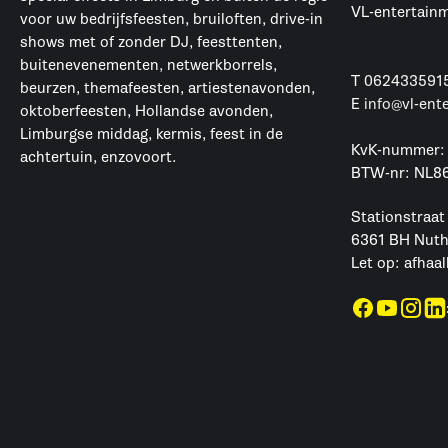
VL-entertain
voor uw bedrijfsfeesten, bruiloften, drive-in
shows met of zonder DJ, feesttenten,
buitenevenementen, netwerkborrels,
T
062433591
beurzen, themafeesten, artiestenavonden,
E
info@vl-ent
oktoberfeesten, Hollandse avonden,
Limburgse middag, kermis, feest in de
KvK-nummer:
achtertuin, enzovoort.
BTW-nr: NL8
Stationstraat
6361 BH Nut
Let op: afhaal