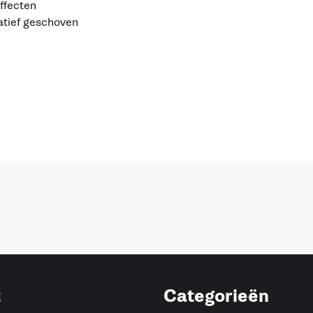
ffecten
atief geschoven
t
Categorieën