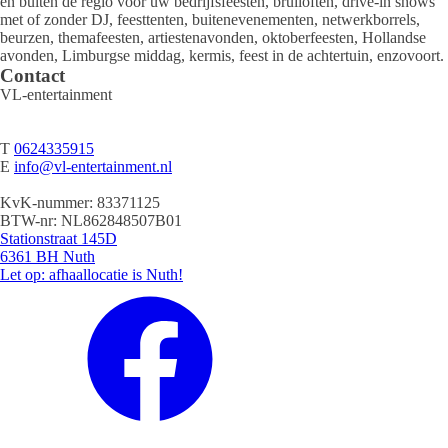
en buiten de regio voor uw bedrijfsfeesten, bruiloften, drive-in shows
met of zonder DJ, feesttenten, buitenevenementen, netwerkborrels,
beurzen, themafeesten, artiestenavonden, oktoberfeesten, Hollandse
avonden, Limburgse middag, kermis, feest in de achtertuin, enzovoort.
Contact
VL-entertainment
T
0624335915
E
info@vl-entertainment.nl
KvK-nummer: 83371125
BTW-nr: NL862848507B01
Stationstraat 145D
6361 BH Nuth
Let op: afhaallocatie is Nuth!