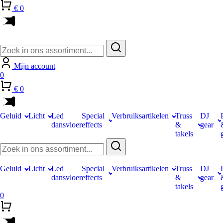
€ 0
Zoeken
naar:
Mijn account
0
€ 0
Geluid
Licht
Led
Special
Verbruiksartikelen
Truss
DJ
dansvloer
effects
&
gear
takels
Zoeken
naar:
Geluid
Licht
Led
Special
Verbruiksartikelen
Truss
DJ
dansvloer
effects
&
gear
takels
0