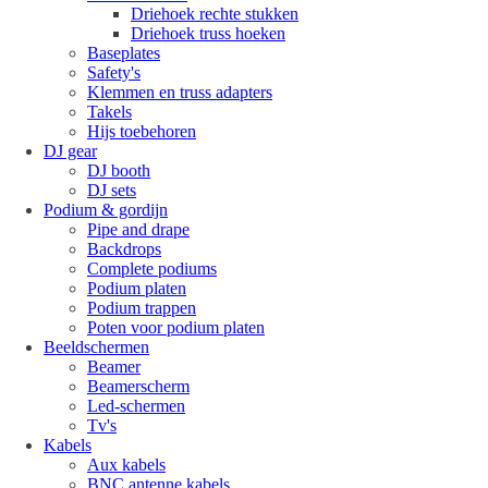
Driehoek rechte stukken
Driehoek truss hoeken
Baseplates
Safety's
Klemmen en truss adapters
Takels
Hijs toebehoren
DJ gear
DJ booth
DJ sets
Podium & gordijn
Pipe and drape
Backdrops
Complete podiums
Podium platen
Podium trappen
Poten voor podium platen
Beeldschermen
Beamer
Beamerscherm
Led-schermen
Tv's
Kabels
Aux kabels
BNC antenne kabels