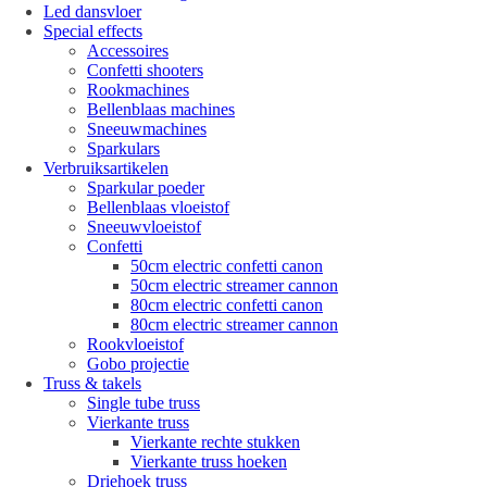
Led dansvloer
Special effects
Accessoires
Confetti shooters
Rookmachines
Bellenblaas machines
Sneeuwmachines
Sparkulars
Verbruiksartikelen
Sparkular poeder
Bellenblaas vloeistof
Sneeuwvloeistof
Confetti
50cm electric confetti canon
50cm electric streamer cannon
80cm electric confetti canon
80cm electric streamer cannon
Rookvloeistof
Gobo projectie
Truss & takels
Single tube truss
Vierkante truss
Vierkante rechte stukken
Vierkante truss hoeken
Driehoek truss