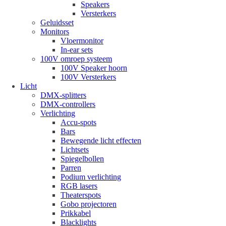
Speakers
Versterkers
Geluidsset
Monitors
Vloermonitor
In-ear sets
100V omroep systeem
100V Speaker hoorn
100V Versterkers
Licht
DMX-splitters
DMX-controllers
Verlichting
Accu-spots
Bars
Bewegende licht effecten
Lichtsets
Spiegelbollen
Parren
Podium verlichting
RGB lasers
Theaterspots
Gobo projectoren
Prikkabel
Blacklights