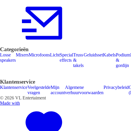
Categorieën
Losse
Mixers
Microfoons
Licht
Special
Truss
Geluidsset
Kabels
Podium
speakers
effects
&
&
takels
gordijn
Klantenservice
Klantenservice
Veelgestelde
Mijn
Algemene
Privacybeleid
C
vragen
account
verhuurvoorwaarden
(
© 2026 VL Entertaiment
Made with