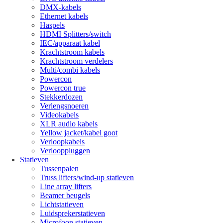
DMX-kabels
Ethernet kabels
Haspels
HDMI Splitters/switch
IEC/apparaat kabel
Krachtstroom kabels
Krachtstroom verdelers
Multi/combi kabels
Powercon
Powercon true
Stekkerdozen
Verlengsnoeren
Videokabels
XLR audio kabels
Yellow jacket/kabel goot
Verloopkabels
Verlooppluggen
Statieven
Tussenpalen
Truss lifters/wind-up statieven
Line array lifters
Beamer beugels
Lichtstatieven
Luidsprekerstatieven
Microfoon statieven