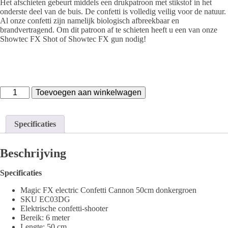
Het afschieten gebeurt middels een drukpatroon met stikstof in het
onderste deel van de buis. De confetti is volledig veilig voor de natuur.
Al onze confetti zijn namelijk biologisch afbreekbaar en
brandvertragend. Om dit patroon af te schieten heeft u een van onze
Showtec FX Shot of Showtec FX gun nodig!
Magic
Toevoegen aan winkelwagen
FX
Electric
Confetti
Specificaties
Cannon
50cm
donkergroen
Beschrijving
aantal
Specificaties
Magic FX electric Confetti Cannon 50cm donkergroen
SKU EC03DG
Elektrische confetti-shooter
Bereik: 6 meter
Lengte: 50 cm