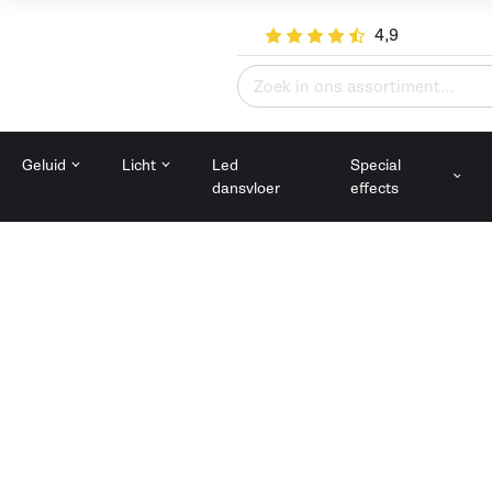
4,9
Zoeken
naar:
Geluid
Licht
Led
Special
dansvloer
effects