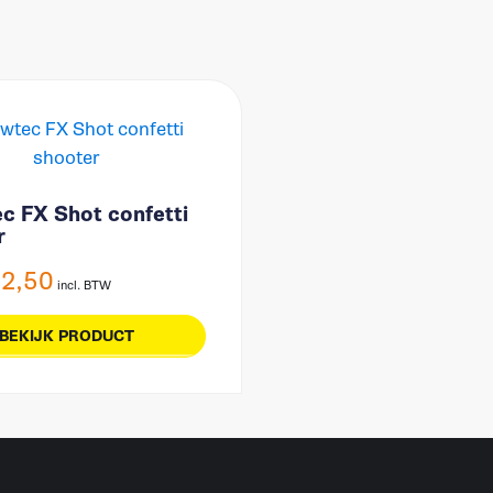
c FX Shot confetti
r
12,50
incl. BTW
BEKIJK PRODUCT