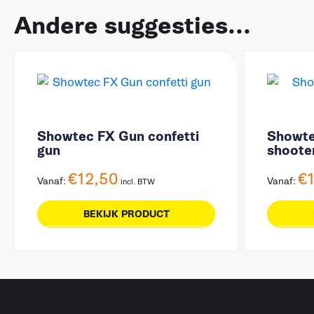
Andere suggesties...
Showtec FX Gun confetti
Showte
gun
shoote
€
12,50
€
Vanaf:
Vanaf:
incl. BTW
BEKIJK PRODUCT