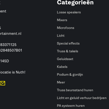
t
Categorieën
ment
Losse speakers
Mixers
5
Microfoons
ertainment.nl
Licht
Special effects
 83371125
62848507B01
Truss & takels
Geluidsset
 145D
h
Kabels
locatie is Nuth!
Podium & gordijn
Meer
Truss beursstand huren
Licht en geluid verhuur bedrijven
PA systeem huren