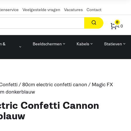
tenservice
Veelgestelde vragen
Vacatures
Contact
0
€ 0
m &
Beeldschermen
Kabels
Statieven
n
Confetti
/
80cm electric confetti canon
/ Magic FX
0cm donkerblauw
tric Confetti Cannon
blauw