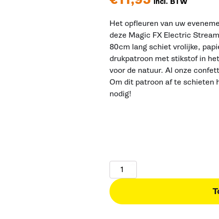
incl. BTW
Het opfleuren van uw evenement
deze Magic FX Electric Stream
80cm lang schiet vrolijke, pap
drukpatroon met stikstof in het 
voor de natuur. Al onze confet
Om dit patroon af te schieten
nodig!
Magic
FX
Electric
T
Confetti
Cannon
80cm