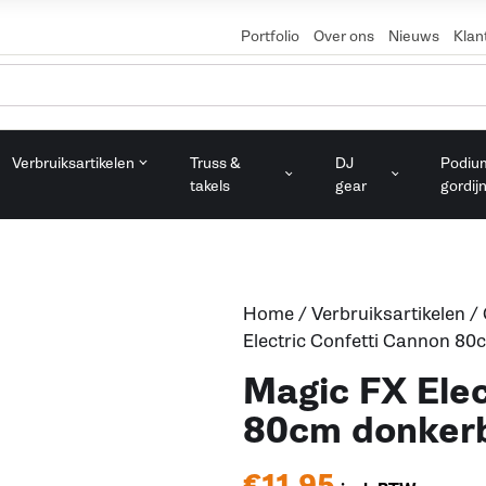
Portfolio
Over ons
Nieuws
Klan
Verbruiksartikelen
Truss &
DJ
Podiu
takels
gear
gordij
Home
/
Verbruiksartikelen
/
Electric Confetti Cannon 8
Magic FX Elec
80cm donker
€
11,95