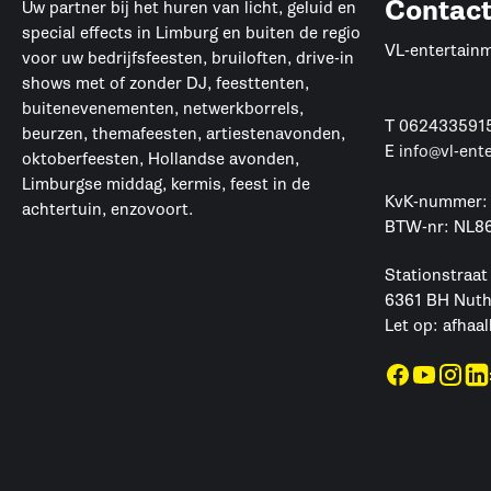
Contac
Uw partner bij het huren van licht, geluid en
special effects in Limburg en buiten de regio
VL-entertain
voor uw bedrijfsfeesten, bruiloften, drive-in
shows met of zonder DJ, feesttenten,
buitenevenementen, netwerkborrels,
T
062433591
beurzen, themafeesten, artiestenavonden,
E
info@vl-ent
oktoberfeesten, Hollandse avonden,
Limburgse middag, kermis, feest in de
KvK-nummer:
achtertuin, enzovoort.
BTW-nr: NL8
Stationstraat
6361 BH Nut
Let op: afhaal