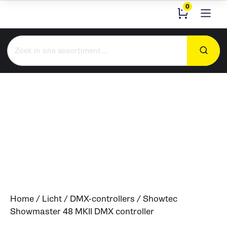
0
Zoeken
naar:
Home
/
Licht
/
DMX-controllers
/ Showtec
Showmaster 48 MKII DMX controller