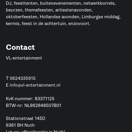
DJ, feesttenten, buitenevenementen, netwerkborrels,
beurzen, themafeesten, artiestenavonden,
oktoberfeesten, Hollandse avonden, Limburgse middag,
kermis, feest in de achtertuin, enzovoort.
Contact
VL-entertainment
T
0624335915
E
info@vl-entertainment.nl
KvK-nummer: 83371125
BTW-nr: NL862848507B01
Stationstraat 145D
6361 BH Nuth
Let op: afhaallocatie is Nuth!