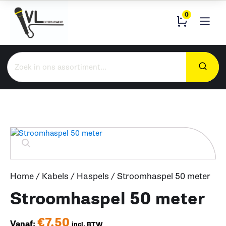
0
Zoeken
naar:
Home
/
Kabels
/
Haspels
/ Stroomhaspel 50 meter
Stroomhaspel 50 meter
€
7,50
Vanaf:
incl. BTW