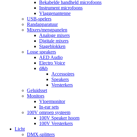
Bekabelde handheld microfoons
Instrument microfoons
Vlaggenantenne
USB-spelers
Randapparatuur
Mixers/mengpanelen
Analoge mixers
Digitale mixers
Stageblokken
Losse speakers
AED Audio
Electro Voice
d&b
Accessoires
Speakers
Versterkers
Geluidsset
Monitors
Vloermonitor
In-ear sets
100V omroep systeem
100V Speaker hoorn
100V Versterkers
Licht
DMX-splitters