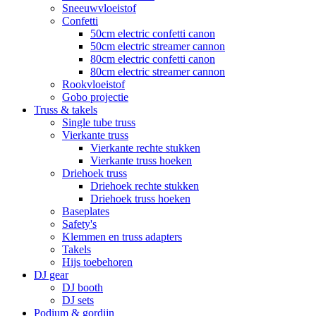
Sneeuwvloeistof
Confetti
50cm electric confetti canon
50cm electric streamer cannon
80cm electric confetti canon
80cm electric streamer cannon
Rookvloeistof
Gobo projectie
Truss & takels
Single tube truss
Vierkante truss
Vierkante rechte stukken
Vierkante truss hoeken
Driehoek truss
Driehoek rechte stukken
Driehoek truss hoeken
Baseplates
Safety's
Klemmen en truss adapters
Takels
Hijs toebehoren
DJ gear
DJ booth
DJ sets
Podium & gordijn