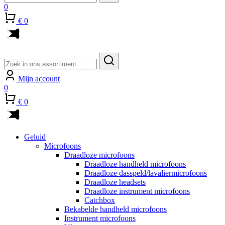
0
€ 0
Zoeken
naar:
Mijn account
0
€ 0
Geluid
Microfoons
Draadloze microfoons
Draadloze handheld microfoons
Draadloze dasspeld/lavaliermicrofoons
Draadloze headsets
Draadloze instrument microfoons
Catchbox
Bekabelde handheld microfoons
Instrument microfoons