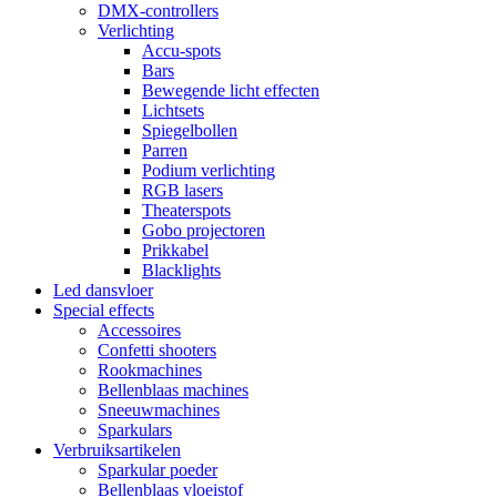
DMX-controllers
Verlichting
Accu-spots
Bars
Bewegende licht effecten
Lichtsets
Spiegelbollen
Parren
Podium verlichting
RGB lasers
Theaterspots
Gobo projectoren
Prikkabel
Blacklights
Led dansvloer
Special effects
Accessoires
Confetti shooters
Rookmachines
Bellenblaas machines
Sneeuwmachines
Sparkulars
Verbruiksartikelen
Sparkular poeder
Bellenblaas vloeistof