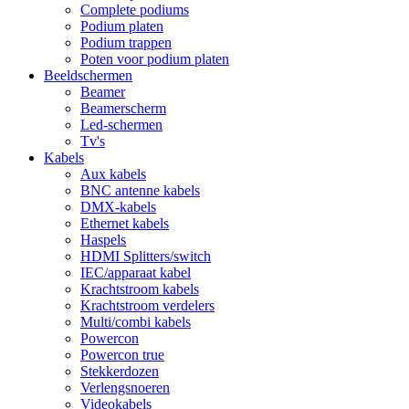
Complete podiums
Podium platen
Podium trappen
Poten voor podium platen
Beeldschermen
Beamer
Beamerscherm
Led-schermen
Tv's
Kabels
Aux kabels
BNC antenne kabels
DMX-kabels
Ethernet kabels
Haspels
HDMI Splitters/switch
IEC/apparaat kabel
Krachtstroom kabels
Krachtstroom verdelers
Multi/combi kabels
Powercon
Powercon true
Stekkerdozen
Verlengsnoeren
Videokabels