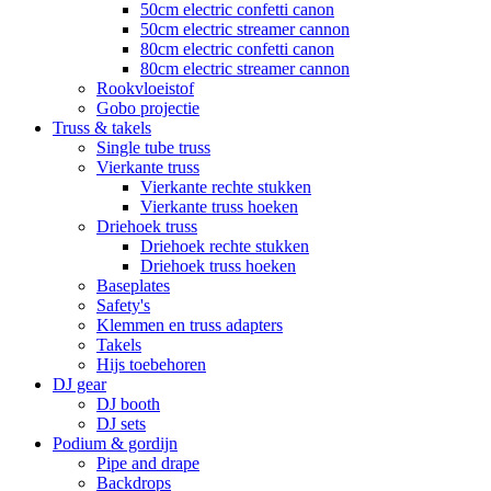
50cm electric confetti canon
50cm electric streamer cannon
80cm electric confetti canon
80cm electric streamer cannon
Rookvloeistof
Gobo projectie
Truss & takels
Single tube truss
Vierkante truss
Vierkante rechte stukken
Vierkante truss hoeken
Driehoek truss
Driehoek rechte stukken
Driehoek truss hoeken
Baseplates
Safety's
Klemmen en truss adapters
Takels
Hijs toebehoren
DJ gear
DJ booth
DJ sets
Podium & gordijn
Pipe and drape
Backdrops