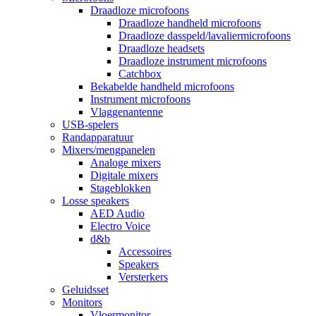
Draadloze microfoons
Draadloze handheld microfoons
Draadloze dasspeld/lavaliermicrofoons
Draadloze headsets
Draadloze instrument microfoons
Catchbox
Bekabelde handheld microfoons
Instrument microfoons
Vlaggenantenne
USB-spelers
Randapparatuur
Mixers/mengpanelen
Analoge mixers
Digitale mixers
Stageblokken
Losse speakers
AED Audio
Electro Voice
d&b
Accessoires
Speakers
Versterkers
Geluidsset
Monitors
Vloermonitor