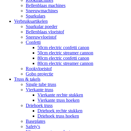
Rookmachines
Bellenblaas machines
Sneeuwmachines
Sparkulars
Verbruiksartikelen
Sparkular poeder
Bellenblaas vloeistof
Sneeuwvloeistof
Confetti
50cm electric confetti canon
50cm electric streamer cannon
80cm electric confetti canon
80cm electric streamer cannon
Rookvloeistof
Gobo projectie
Truss & takels
Single tube truss
Vierkante truss
Vierkante rechte stukken
Vierkante truss hoeken
Driehoek truss
Driehoek rechte stukken
Driehoek truss hoeken
Baseplates
Safety's