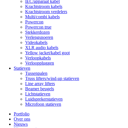
IEC/apparaat kabel
Krachtstroom kabels
Krachtstroom verdelers
Multi/combi kabels
Powercon
Powercon true
Stekkerdozen
Verlengsnoeren
Videokabels
XLR audio kabels
Yellow jacket/kabel goot
Verloopkabels
Verlooppluggen
Statieven
Tussenpalen
Truss lifters/wind-up statieven
Line array lifters
Beamer beugels
Lichtstatieven
Luidsprekerstatieven
Microfoon statieven
Portfolio
Over ons
Nieuws