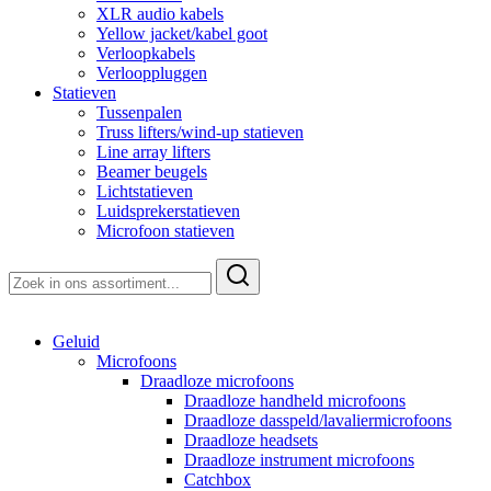
XLR audio kabels
Yellow jacket/kabel goot
Verloopkabels
Verlooppluggen
Statieven
Tussenpalen
Truss lifters/wind-up statieven
Line array lifters
Beamer beugels
Lichtstatieven
Luidsprekerstatieven
Microfoon statieven
Zoeken
naar:
Geluid
Microfoons
Draadloze microfoons
Draadloze handheld microfoons
Draadloze dasspeld/lavaliermicrofoons
Draadloze headsets
Draadloze instrument microfoons
Catchbox