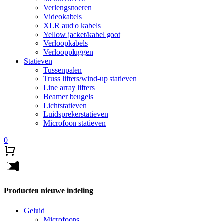
Verlengsnoeren
Videokabels
XLR audio kabels
Yellow jacket/kabel goot
Verloopkabels
Verlooppluggen
Statieven
Tussenpalen
Truss lifters/wind-up statieven
Line array lifters
Beamer beugels
Lichtstatieven
Luidsprekerstatieven
Microfoon statieven
0
Producten nieuwe indeling
Geluid
Microfoons