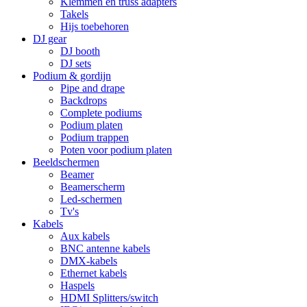
Klemmen en truss adapters
Takels
Hijs toebehoren
DJ gear
DJ booth
DJ sets
Podium & gordijn
Pipe and drape
Backdrops
Complete podiums
Podium platen
Podium trappen
Poten voor podium platen
Beeldschermen
Beamer
Beamerscherm
Led-schermen
Tv's
Kabels
Aux kabels
BNC antenne kabels
DMX-kabels
Ethernet kabels
Haspels
HDMI Splitters/switch