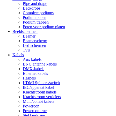
Pipe and drape
Backdrops
Complete podiums
Podium platen
Podium trappen
Poten voor podium platen
Beeldschermen
Beamer
Beamerscherm
Led-schermen
Tv's
Kabels
Aux kabels
BNC antenne kabels
DMX-kabels
Ethernet kabels
Haspels
HDMI Splitters/switch
IEC/apparaat kabel
Krachtstroom kabels
Krachtstroom verdelers
Multi/combi kabels
Powercon
Powercon true
Stekkerdozen