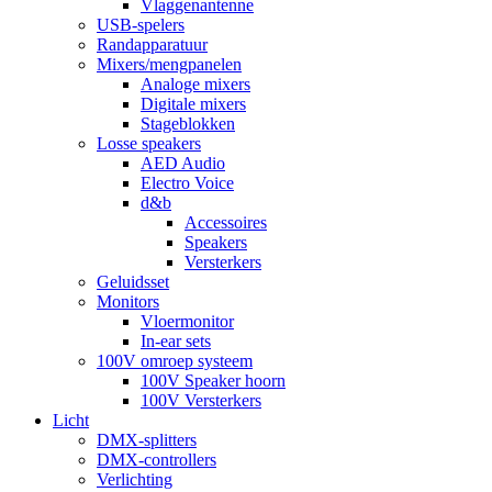
Vlaggenantenne
USB-spelers
Randapparatuur
Mixers/mengpanelen
Analoge mixers
Digitale mixers
Stageblokken
Losse speakers
AED Audio
Electro Voice
d&b
Accessoires
Speakers
Versterkers
Geluidsset
Monitors
Vloermonitor
In-ear sets
100V omroep systeem
100V Speaker hoorn
100V Versterkers
Licht
DMX-splitters
DMX-controllers
Verlichting