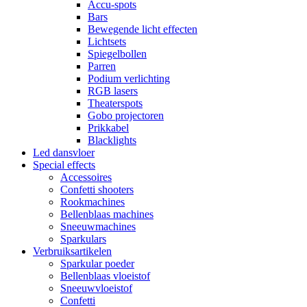
Accu-spots
Bars
Bewegende licht effecten
Lichtsets
Spiegelbollen
Parren
Podium verlichting
RGB lasers
Theaterspots
Gobo projectoren
Prikkabel
Blacklights
Led dansvloer
Special effects
Accessoires
Confetti shooters
Rookmachines
Bellenblaas machines
Sneeuwmachines
Sparkulars
Verbruiksartikelen
Sparkular poeder
Bellenblaas vloeistof
Sneeuwvloeistof
Confetti