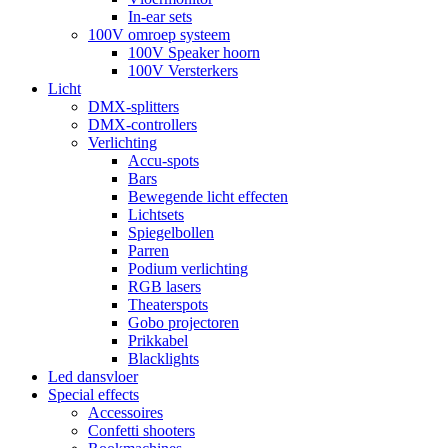
In-ear sets
100V omroep systeem
100V Speaker hoorn
100V Versterkers
Licht
DMX-splitters
DMX-controllers
Verlichting
Accu-spots
Bars
Bewegende licht effecten
Lichtsets
Spiegelbollen
Parren
Podium verlichting
RGB lasers
Theaterspots
Gobo projectoren
Prikkabel
Blacklights
Led dansvloer
Special effects
Accessoires
Confetti shooters