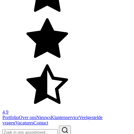
4,9
Portfolio
Over ons
Nieuws
Klantenservice
Veelgestelde
vragen
Vacatures
Contact
Zoeken
naar: