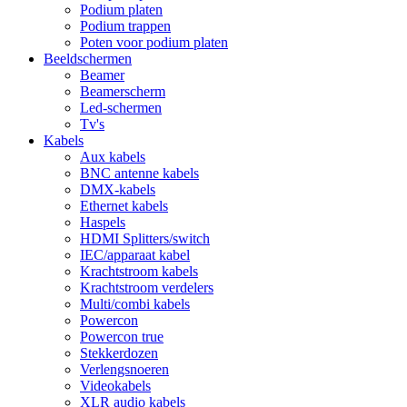
Podium platen
Podium trappen
Poten voor podium platen
Beeldschermen
Beamer
Beamerscherm
Led-schermen
Tv's
Kabels
Aux kabels
BNC antenne kabels
DMX-kabels
Ethernet kabels
Haspels
HDMI Splitters/switch
IEC/apparaat kabel
Krachtstroom kabels
Krachtstroom verdelers
Multi/combi kabels
Powercon
Powercon true
Stekkerdozen
Verlengsnoeren
Videokabels
XLR audio kabels