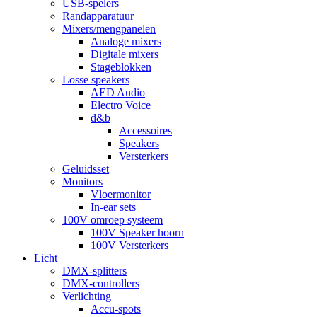
USB-spelers
Randapparatuur
Mixers/mengpanelen
Analoge mixers
Digitale mixers
Stageblokken
Losse speakers
AED Audio
Electro Voice
d&b
Accessoires
Speakers
Versterkers
Geluidsset
Monitors
Vloermonitor
In-ear sets
100V omroep systeem
100V Speaker hoorn
100V Versterkers
Licht
DMX-splitters
DMX-controllers
Verlichting
Accu-spots