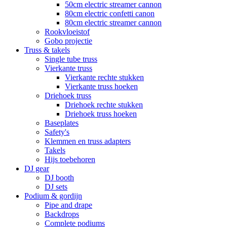
50cm electric streamer cannon
80cm electric confetti canon
80cm electric streamer cannon
Rookvloeistof
Gobo projectie
Truss & takels
Single tube truss
Vierkante truss
Vierkante rechte stukken
Vierkante truss hoeken
Driehoek truss
Driehoek rechte stukken
Driehoek truss hoeken
Baseplates
Safety's
Klemmen en truss adapters
Takels
Hijs toebehoren
DJ gear
DJ booth
DJ sets
Podium & gordijn
Pipe and drape
Backdrops
Complete podiums