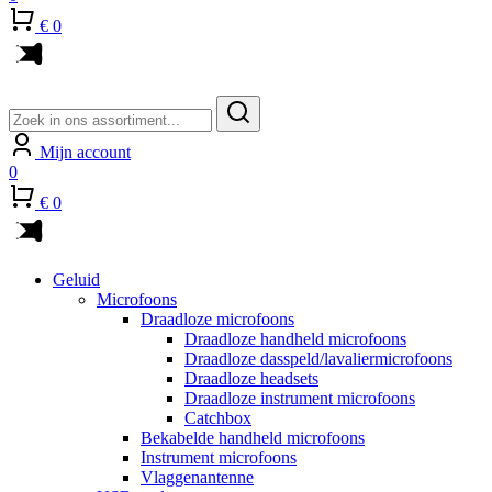
€ 0
Zoeken
naar:
Mijn account
0
€ 0
Geluid
Microfoons
Draadloze microfoons
Draadloze handheld microfoons
Draadloze dasspeld/lavaliermicrofoons
Draadloze headsets
Draadloze instrument microfoons
Catchbox
Bekabelde handheld microfoons
Instrument microfoons
Vlaggenantenne