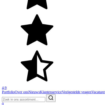
4,9
Portfolio
Over ons
Nieuws
Klantenservice
Veelgestelde vragen
Vacature
Zoeken
naar:
0