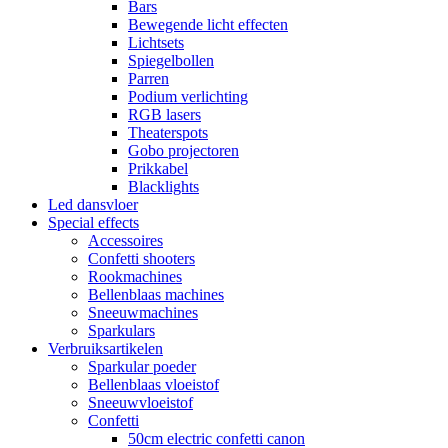
Bars
Bewegende licht effecten
Lichtsets
Spiegelbollen
Parren
Podium verlichting
RGB lasers
Theaterspots
Gobo projectoren
Prikkabel
Blacklights
Led dansvloer
Special effects
Accessoires
Confetti shooters
Rookmachines
Bellenblaas machines
Sneeuwmachines
Sparkulars
Verbruiksartikelen
Sparkular poeder
Bellenblaas vloeistof
Sneeuwvloeistof
Confetti
50cm electric confetti canon