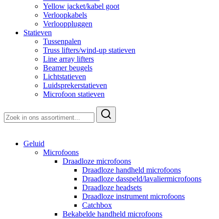
Yellow jacket/kabel goot
Verloopkabels
Verlooppluggen
Statieven
Tussenpalen
Truss lifters/wind-up statieven
Line array lifters
Beamer beugels
Lichtstatieven
Luidsprekerstatieven
Microfoon statieven
Zoeken
naar:
Geluid
Microfoons
Draadloze microfoons
Draadloze handheld microfoons
Draadloze dasspeld/lavaliermicrofoons
Draadloze headsets
Draadloze instrument microfoons
Catchbox
Bekabelde handheld microfoons