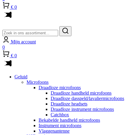
€ 0
Zoeken
naar:
Mijn account
0
€ 0
Geluid
Microfoons
Draadloze microfoons
Draadloze handheld microfoons
Draadloze dasspeld/lavaliermicrofoons
Draadloze headsets
Draadloze instrument microfoons
Catchbox
Bekabelde handheld microfoons
Instrument microfoons
Vlaggenantenne