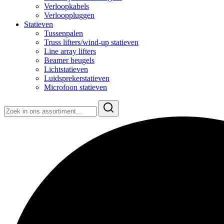
Verloopkabels
Verlooppluggen
Statieven
Tussenpalen
Truss lifters/wind-up statieven
Line array lifters
Beamer beugels
Lichtstatieven
Luidsprekerstatieven
Microfoon statieven
Zoeken
naar: