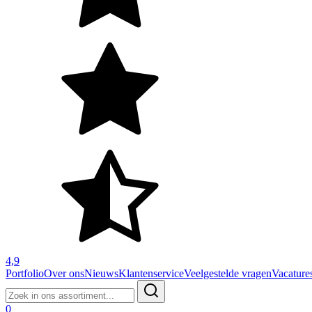
4,9
Portfolio
Over ons
Nieuws
Klantenservice
Veelgestelde vragen
Vacature
Zoeken
naar:
0