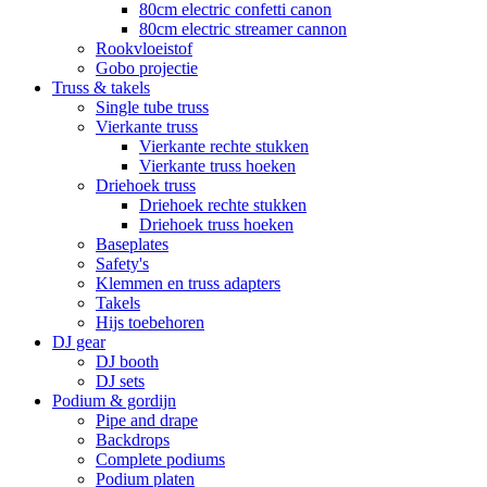
80cm electric confetti canon
80cm electric streamer cannon
Rookvloeistof
Gobo projectie
Truss & takels
Single tube truss
Vierkante truss
Vierkante rechte stukken
Vierkante truss hoeken
Driehoek truss
Driehoek rechte stukken
Driehoek truss hoeken
Baseplates
Safety's
Klemmen en truss adapters
Takels
Hijs toebehoren
DJ gear
DJ booth
DJ sets
Podium & gordijn
Pipe and drape
Backdrops
Complete podiums
Podium platen