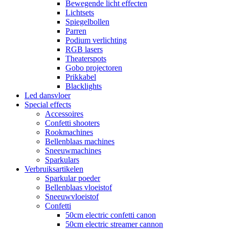
Bewegende licht effecten
Lichtsets
Spiegelbollen
Parren
Podium verlichting
RGB lasers
Theaterspots
Gobo projectoren
Prikkabel
Blacklights
Led dansvloer
Special effects
Accessoires
Confetti shooters
Rookmachines
Bellenblaas machines
Sneeuwmachines
Sparkulars
Verbruiksartikelen
Sparkular poeder
Bellenblaas vloeistof
Sneeuwvloeistof
Confetti
50cm electric confetti canon
50cm electric streamer cannon