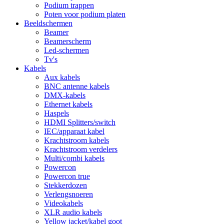
Podium trappen
Poten voor podium platen
Beeldschermen
Beamer
Beamerscherm
Led-schermen
Tv's
Kabels
Aux kabels
BNC antenne kabels
DMX-kabels
Ethernet kabels
Haspels
HDMI Splitters/switch
IEC/apparaat kabel
Krachtstroom kabels
Krachtstroom verdelers
Multi/combi kabels
Powercon
Powercon true
Stekkerdozen
Verlengsnoeren
Videokabels
XLR audio kabels
Yellow jacket/kabel goot