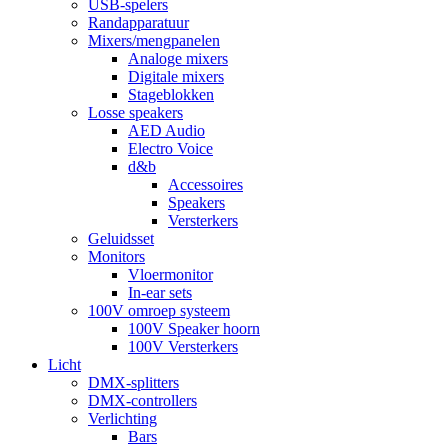
USB-spelers
Randapparatuur
Mixers/mengpanelen
Analoge mixers
Digitale mixers
Stageblokken
Losse speakers
AED Audio
Electro Voice
d&b
Accessoires
Speakers
Versterkers
Geluidsset
Monitors
Vloermonitor
In-ear sets
100V omroep systeem
100V Speaker hoorn
100V Versterkers
Licht
DMX-splitters
DMX-controllers
Verlichting
Bars