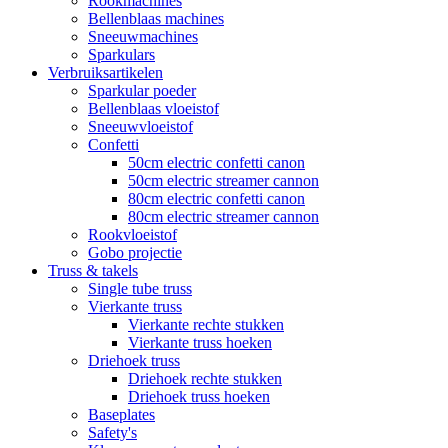
Rookmachines
Bellenblaas machines
Sneeuwmachines
Sparkulars
Verbruiksartikelen
Sparkular poeder
Bellenblaas vloeistof
Sneeuwvloeistof
Confetti
50cm electric confetti canon
50cm electric streamer cannon
80cm electric confetti canon
80cm electric streamer cannon
Rookvloeistof
Gobo projectie
Truss & takels
Single tube truss
Vierkante truss
Vierkante rechte stukken
Vierkante truss hoeken
Driehoek truss
Driehoek rechte stukken
Driehoek truss hoeken
Baseplates
Safety's