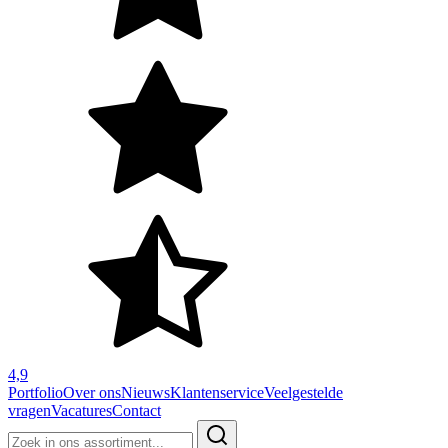
4,9
Portfolio
Over ons
Nieuws
Klantenservice
Veelgestelde
vragen
Vacatures
Contact
Zoeken
naar: