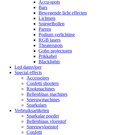
Accu-spots
Bars
Bewegende licht effecten
Lichtsets
Spiegelbollen
Parren
Podium verlichting
RGB lasers
Theaterspots
Gobo projectoren
Prikkabel
Blacklights
Led dansvloer
Special effects
Accessoires
Confetti shooters
Rookmachines
Bellenblaas machines
Sneeuwmachines
Sparkulars
Verbruiksartikelen
Sparkular poeder
Bellenblaas vloeistof
Sneeuwvloeistof
Confetti