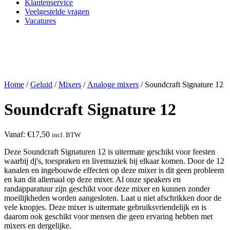
Klantenservice
Veelgestelde vragen
Vacatures
Home
/
Geluid
/
Mixers
/
Analoge mixers
/ Soundcraft Signature 12
Soundcraft Signature 12
Vanaf:
€
17,50
incl. BTW
Deze Soundcraft Signaturen 12 is uitermate geschikt voor feesten
waarbij dj's, toespraken en livemuziek bij elkaar komen. Door de 12
kanalen en ingebouwde effecten op deze mixer is dit geen probleem
en kan dit allemaal op deze mixer. Al onze speakers en
randapparatuur zijn geschikt voor deze mixer en kunnen zonder
moeilijkheden worden aangesloten. Laat u niet afschrikken door de
vele knopjes. Deze mixer is uitermate gebruiksvriendelijk en is
daarom ook geschikt voor mensen die geen ervaring hebben met
mixers en dergelijke.