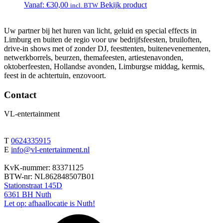
Vanaf:
€
30,00
Bekijk product
incl. BTW
Uw partner bij het huren van licht, geluid en special effects in
Limburg en buiten de regio voor uw bedrijfsfeesten, bruiloften,
drive-in shows met of zonder DJ, feesttenten, buitenevenementen,
netwerkborrels, beurzen, themafeesten, artiestenavonden,
oktoberfeesten, Hollandse avonden, Limburgse middag, kermis,
feest in de achtertuin, enzovoort.
Contact
VL-entertainment
T
0624335915
E
info@vl-entertainment.nl
KvK-nummer: 83371125
BTW-nr: NL862848507B01
Stationstraat 145D
6361 BH Nuth
Let op: afhaallocatie is Nuth!