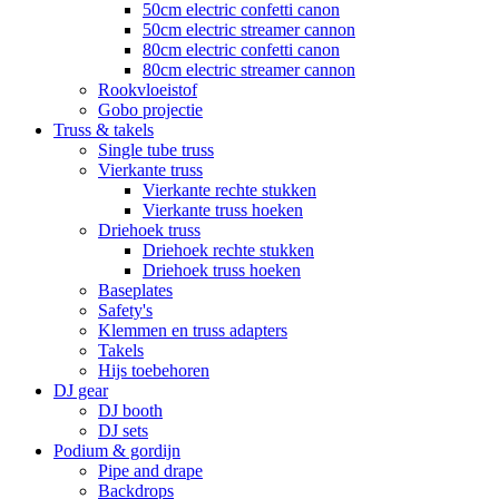
50cm electric confetti canon
50cm electric streamer cannon
80cm electric confetti canon
80cm electric streamer cannon
Rookvloeistof
Gobo projectie
Truss & takels
Single tube truss
Vierkante truss
Vierkante rechte stukken
Vierkante truss hoeken
Driehoek truss
Driehoek rechte stukken
Driehoek truss hoeken
Baseplates
Safety's
Klemmen en truss adapters
Takels
Hijs toebehoren
DJ gear
DJ booth
DJ sets
Podium & gordijn
Pipe and drape
Backdrops