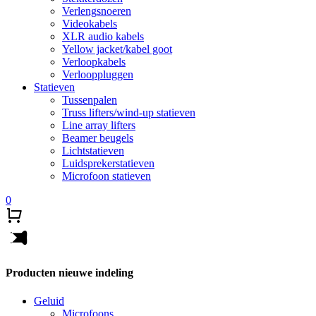
Verlengsnoeren
Videokabels
XLR audio kabels
Yellow jacket/kabel goot
Verloopkabels
Verlooppluggen
Statieven
Tussenpalen
Truss lifters/wind-up statieven
Line array lifters
Beamer beugels
Lichtstatieven
Luidsprekerstatieven
Microfoon statieven
0
Producten nieuwe indeling
Geluid
Microfoons