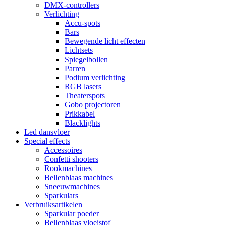
DMX-controllers
Verlichting
Accu-spots
Bars
Bewegende licht effecten
Lichtsets
Spiegelbollen
Parren
Podium verlichting
RGB lasers
Theaterspots
Gobo projectoren
Prikkabel
Blacklights
Led dansvloer
Special effects
Accessoires
Confetti shooters
Rookmachines
Bellenblaas machines
Sneeuwmachines
Sparkulars
Verbruiksartikelen
Sparkular poeder
Bellenblaas vloeistof