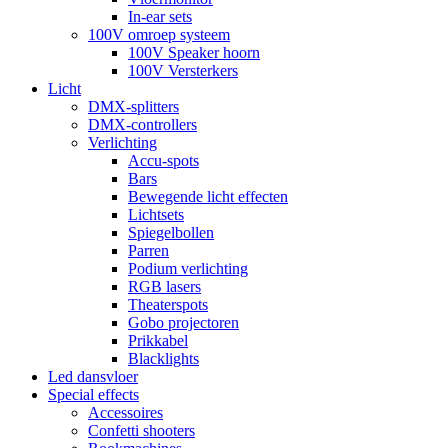
In-ear sets
100V omroep systeem
100V Speaker hoorn
100V Versterkers
Licht
DMX-splitters
DMX-controllers
Verlichting
Accu-spots
Bars
Bewegende licht effecten
Lichtsets
Spiegelbollen
Parren
Podium verlichting
RGB lasers
Theaterspots
Gobo projectoren
Prikkabel
Blacklights
Led dansvloer
Special effects
Accessoires
Confetti shooters