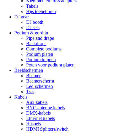
Klemmen en truss adapters
Takels
Hijs toebehoren
DJ gear
DJ booth
DJ sets
Podium & gordijn
Pipe and drape
Backdrops
Complete podiums
Podium platen
Podium trappen
Poten voor podium platen
Beeldschermen
Beamer
Beamerscherm
Led-schermen
Tv's
Kabels
Aux kabels
BNC antenne kabels
DMX-kabels
Ethernet kabels
Haspels
HDMI Splitters/switch