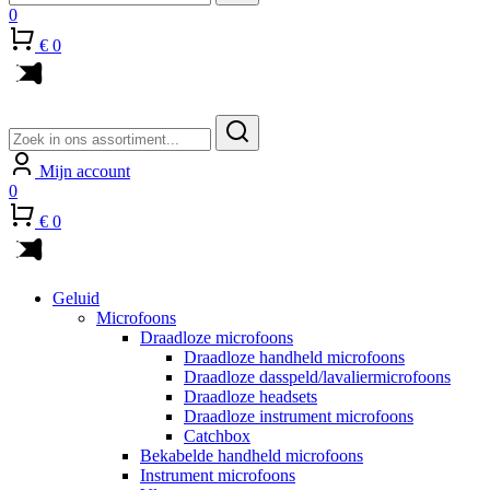
0
€ 0
Zoeken
naar:
Mijn account
0
€ 0
Geluid
Microfoons
Draadloze microfoons
Draadloze handheld microfoons
Draadloze dasspeld/lavaliermicrofoons
Draadloze headsets
Draadloze instrument microfoons
Catchbox
Bekabelde handheld microfoons
Instrument microfoons