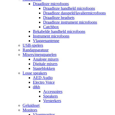
Draadloze microfoons
Draadloze handheld microfoons
Draadloze dasspeld/lavaliermicrofoons
Draadloze headsets
Draadloze instrument microfoons
Catchbox
Bekabelde handheld microfoons
Instrument microfoons
Vlaggenantenne
USB-spelers
Randapparatuur
Mixers/mengpanelen
Analoge mixers
Digitale mixers
Stageblokken
Losse speakers
AED Audio
Electro Voice
d&b
Accessoires
Speakers
Versterkers
Geluidsset
Monitors
Vloermonitor