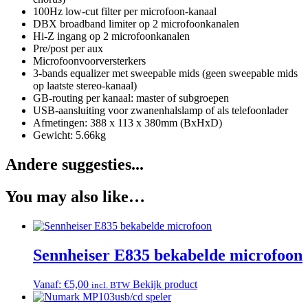
100Hz low-cut filter per microfoon-kanaal
DBX broadband limiter op 2 microfoonkanalen
Hi-Z ingang op 2 microfoonkanalen
Pre/post per aux
Microfoonvoorversterkers
3-bands equalizer met sweepable mids (geen sweepable mids
op laatste stereo-kanaal)
GB-routing per kanaal: master of subgroepen
USB-aansluiting voor zwanenhalslamp of als telefoonlader
Afmetingen: 388 x 113 x 380mm (BxHxD)
Gewicht: 5.66kg
Andere suggesties...
You may also like…
Sennheiser E835 bekabelde microfoon
Vanaf:
€
5,00
Bekijk product
incl. BTW