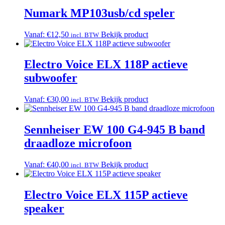
Numark MP103usb/cd speler
Vanaf:
€
12,50
Bekijk product
incl. BTW
Electro Voice ELX 118P actieve
subwoofer
Vanaf:
€
30,00
Bekijk product
incl. BTW
Sennheiser EW 100 G4-945 B band
draadloze microfoon
Vanaf:
€
40,00
Bekijk product
incl. BTW
Electro Voice ELX 115P actieve
speaker