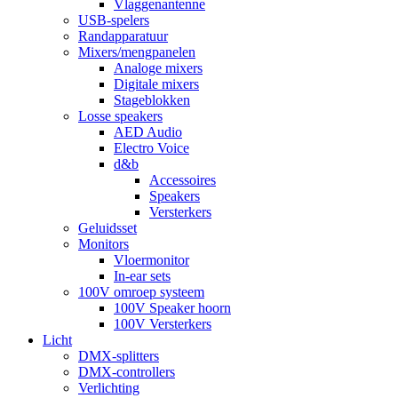
Vlaggenantenne
USB-spelers
Randapparatuur
Mixers/mengpanelen
Analoge mixers
Digitale mixers
Stageblokken
Losse speakers
AED Audio
Electro Voice
d&b
Accessoires
Speakers
Versterkers
Geluidsset
Monitors
Vloermonitor
In-ear sets
100V omroep systeem
100V Speaker hoorn
100V Versterkers
Licht
DMX-splitters
DMX-controllers
Verlichting