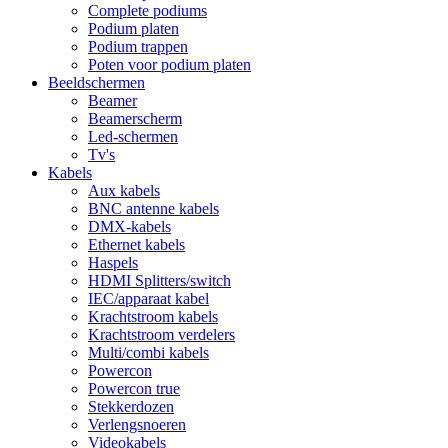
Complete podiums
Podium platen
Podium trappen
Poten voor podium platen
Beeldschermen
Beamer
Beamerscherm
Led-schermen
Tv's
Kabels
Aux kabels
BNC antenne kabels
DMX-kabels
Ethernet kabels
Haspels
HDMI Splitters/switch
IEC/apparaat kabel
Krachtstroom kabels
Krachtstroom verdelers
Multi/combi kabels
Powercon
Powercon true
Stekkerdozen
Verlengsnoeren
Videokabels