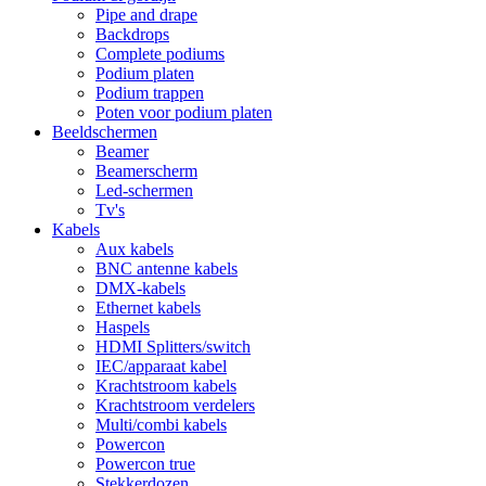
Pipe and drape
Backdrops
Complete podiums
Podium platen
Podium trappen
Poten voor podium platen
Beeldschermen
Beamer
Beamerscherm
Led-schermen
Tv's
Kabels
Aux kabels
BNC antenne kabels
DMX-kabels
Ethernet kabels
Haspels
HDMI Splitters/switch
IEC/apparaat kabel
Krachtstroom kabels
Krachtstroom verdelers
Multi/combi kabels
Powercon
Powercon true
Stekkerdozen