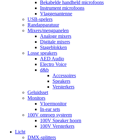
Bekabelde handheld microfoons
Instrument microfoons
Vlaggenantenne
USB-spelers
Randapparatuur
Mixers/mengpanelen
Analoge mixers
Digitale mixers
Stageblokken
Losse speakers
AED Audio
Electro Voice
d&b
Accessoires
Speakers
Versterkers
Geluidsset
Monitors
Vloermonitor
In-ear sets
100V omroep systeem
100V Speaker hoorn
100V Versterkers
Licht
DMX-splitters