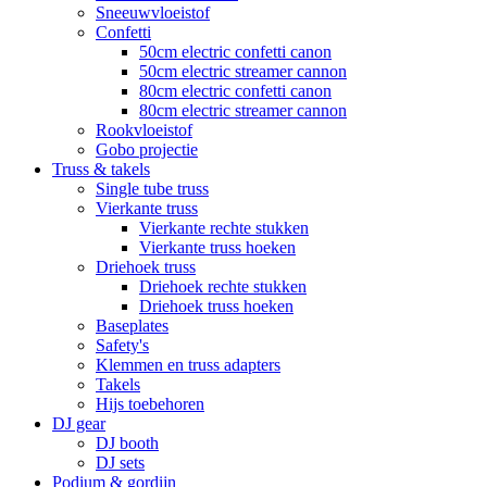
Sneeuwvloeistof
Confetti
50cm electric confetti canon
50cm electric streamer cannon
80cm electric confetti canon
80cm electric streamer cannon
Rookvloeistof
Gobo projectie
Truss & takels
Single tube truss
Vierkante truss
Vierkante rechte stukken
Vierkante truss hoeken
Driehoek truss
Driehoek rechte stukken
Driehoek truss hoeken
Baseplates
Safety's
Klemmen en truss adapters
Takels
Hijs toebehoren
DJ gear
DJ booth
DJ sets
Podium & gordijn