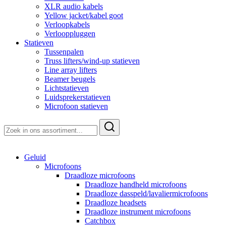
XLR audio kabels
Yellow jacket/kabel goot
Verloopkabels
Verlooppluggen
Statieven
Tussenpalen
Truss lifters/wind-up statieven
Line array lifters
Beamer beugels
Lichtstatieven
Luidsprekerstatieven
Microfoon statieven
Zoeken
naar:
Geluid
Microfoons
Draadloze microfoons
Draadloze handheld microfoons
Draadloze dasspeld/lavaliermicrofoons
Draadloze headsets
Draadloze instrument microfoons
Catchbox