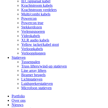
IEC/apparaat kabel
Krachtstroom kabels
Krachtstroom verdelers
Multi/combi kabels
Powercon
Powercon true
Stekkerdozen
Verlengsnoeren
Videokabels
XLR audio kabels
Yellow jacket/kabel goot
Verloopkabels
Verlooppluggen
Statieven
Tussenpalen
Truss lifters/wind-up statieven
Line array lifters
Beamer beugels
Lichtstatieven
Luidsprekerstatieven
Microfoon statieven
Portfolio
Over ons
Nieuws