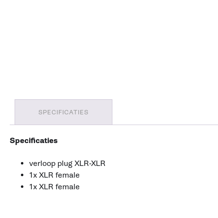
SPECIFICATIES
Specificaties
verloop plug XLR-XLR
1x XLR female
1x XLR female