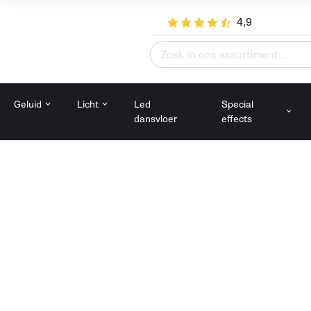
4,9
Zoeken
naar:
Geluid
Licht
Led
Special
dansvloer
effects