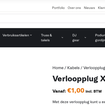
Portfolio
Over ons
Nieuws
Klan
Verbruiksartikelen
Truss &
DJ
Podiu
takels
gear
gordij
Home
/
Kabels
/
Verloopplu
Verloopplug 
€
1,00
Vanaf:
incl. BTW
Met deze verloopplug kunt u e