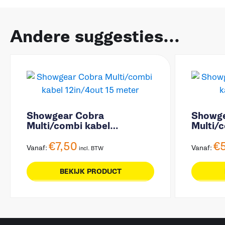
Andere suggesties...
Showgear Cobra
Showge
Multi/combi kabel
Multi/c
12in/4out 15 meter
meter
€
7,50
€
Vanaf:
Vanaf:
incl. BTW
BEKIJK PRODUCT