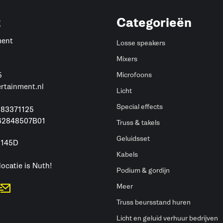
t
Categorieën
ment
Losse speakers
Mixers
5
Microfoons
ertainment.nl
Licht
Special effects
 83371125
62848507B01
Truss & takels
Geluidsset
 145D
h
Kabels
locatie is Nuth!
Podium & gordijn
Meer
Truss beursstand huren
Licht en geluid verhuur bedrijven