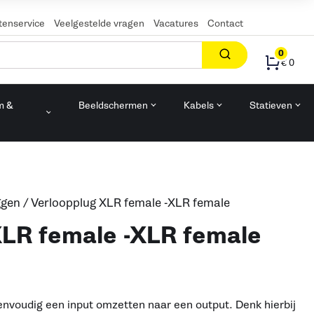
tenservice
Veelgestelde vragen
Vacatures
Contact
0
€ 0
m &
Beeldschermen
Kabels
Statieven
n
ggen
/ Verloopplug XLR female -XLR female
XLR female -XLR female
envoudig een input omzetten naar een output. Denk hierbij