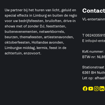
Contac
Uw partner bij het huren van licht, geluid en
special effects in Limburg en buiten de regio
VL-entertain
voor uw bedrijfsfeesten, bruiloften, drive-in
shows met of zonder DJ, feesttenten,
buitenevenementen, netwerkborrels,
T
062433591
beurzen, themafeesten, artiestenavonden,
E
info@vl-ent
oktoberfeesten, Hollandse avonden,
Limburgse middag, kermis, feest in de
KvK-nummer:
achtertuin, enzovoort.
BTW-nr: NL8
Stationstraat
6361 BH Nut
Let op: afhaal