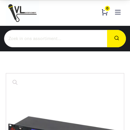
0
Zoeken
naar: