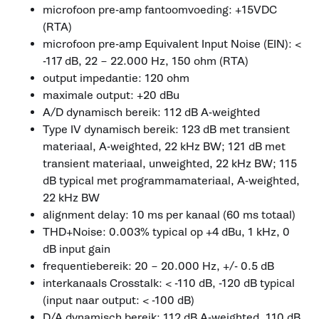
microfoon pre-amp fantoomvoeding: +15VDC
(RTA)
microfoon pre-amp Equivalent Input Noise (EIN): <
-117 dB, 22 – 22.000 Hz, 150 ohm (RTA)
output impedantie: 120 ohm
maximale output: +20 dBu
A/D dynamisch bereik: 112 dB A-weighted
Type IV dynamisch bereik: 123 dB met transient
materiaal, A-weighted, 22 kHz BW; 121 dB met
transient materiaal, unweighted, 22 kHz BW; 115
dB typical met programmamateriaal, A-weighted,
22 kHz BW
alignment delay: 10 ms per kanaal (60 ms totaal)
THD+Noise: 0.003% typical op +4 dBu, 1 kHz, 0
dB input gain
frequentiebereik: 20 – 20.000 Hz, +/- 0.5 dB
interkanaals Crosstalk: < -110 dB, -120 dB typical
(input naar output: < -100 dB)
D/A dynamisch bereik: 112 dB A-weighted, 110 dB