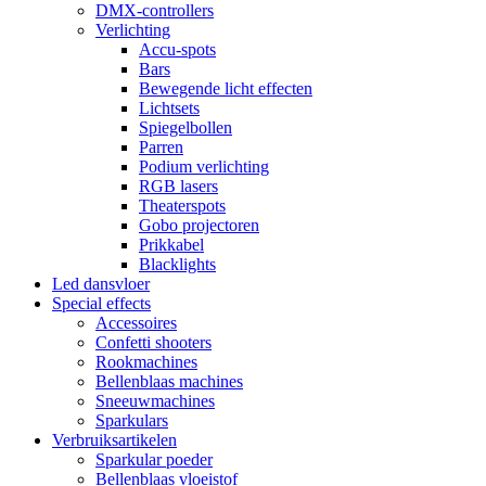
DMX-controllers
Verlichting
Accu-spots
Bars
Bewegende licht effecten
Lichtsets
Spiegelbollen
Parren
Podium verlichting
RGB lasers
Theaterspots
Gobo projectoren
Prikkabel
Blacklights
Led dansvloer
Special effects
Accessoires
Confetti shooters
Rookmachines
Bellenblaas machines
Sneeuwmachines
Sparkulars
Verbruiksartikelen
Sparkular poeder
Bellenblaas vloeistof