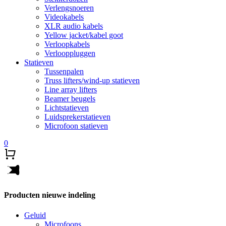
Verlengsnoeren
Videokabels
XLR audio kabels
Yellow jacket/kabel goot
Verloopkabels
Verlooppluggen
Statieven
Tussenpalen
Truss lifters/wind-up statieven
Line array lifters
Beamer beugels
Lichtstatieven
Luidsprekerstatieven
Microfoon statieven
0
Producten nieuwe indeling
Geluid
Microfoons