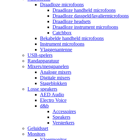
Draadloze microfoons
Draadloze handheld microfoons
Draadloze dasspeld/lavaliermicrofoons
Draadloze headsets
Draadloze instrument microfoons
Catchbox
Bekabelde handheld microfoons
Instrument microfoons
Vlaggenantenne
USB-spelers
Randapparatuur
Mixers/mengpanelen
Analoge mixers
Digitale mixers
Stageblokken
Losse speakers
AED Audio
Electro Voice
d&b
Accessoires
Speakers
Versterkers
Geluidsset
Monitors
Vloermonitor