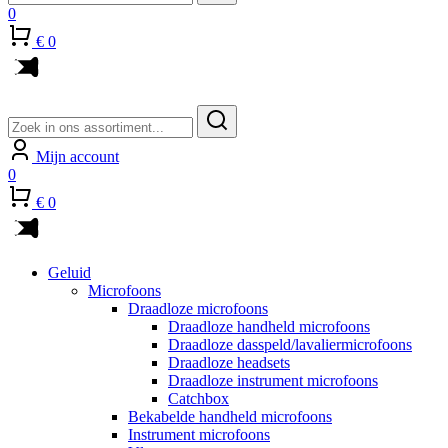
0
€ 0
Zoeken
naar:
Mijn account
0
€ 0
Geluid
Microfoons
Draadloze microfoons
Draadloze handheld microfoons
Draadloze dasspeld/lavaliermicrofoons
Draadloze headsets
Draadloze instrument microfoons
Catchbox
Bekabelde handheld microfoons
Instrument microfoons