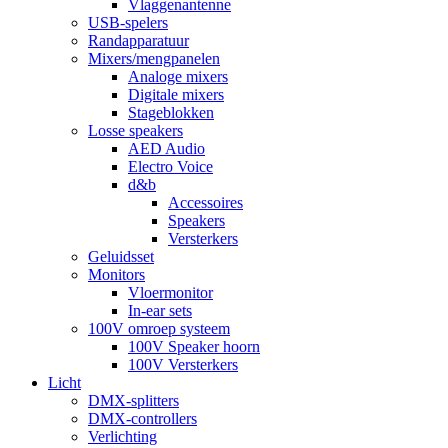
Vlaggenantenne
USB-spelers
Randapparatuur
Mixers/mengpanelen
Analoge mixers
Digitale mixers
Stageblokken
Losse speakers
AED Audio
Electro Voice
d&b
Accessoires
Speakers
Versterkers
Geluidsset
Monitors
Vloermonitor
In-ear sets
100V omroep systeem
100V Speaker hoorn
100V Versterkers
Licht
DMX-splitters
DMX-controllers
Verlichting