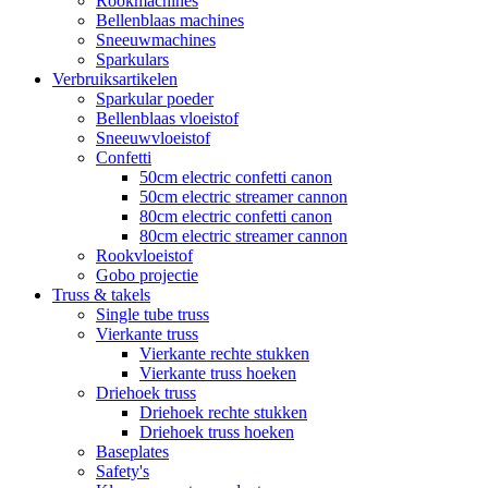
Rookmachines
Bellenblaas machines
Sneeuwmachines
Sparkulars
Verbruiksartikelen
Sparkular poeder
Bellenblaas vloeistof
Sneeuwvloeistof
Confetti
50cm electric confetti canon
50cm electric streamer cannon
80cm electric confetti canon
80cm electric streamer cannon
Rookvloeistof
Gobo projectie
Truss & takels
Single tube truss
Vierkante truss
Vierkante rechte stukken
Vierkante truss hoeken
Driehoek truss
Driehoek rechte stukken
Driehoek truss hoeken
Baseplates
Safety's