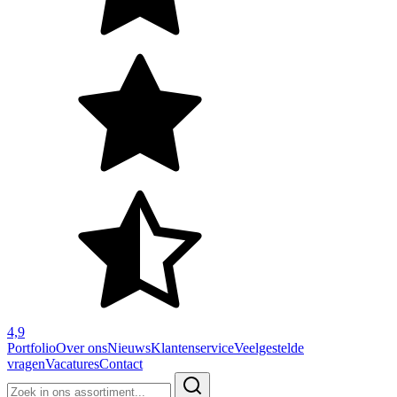
4,9
Portfolio
Over ons
Nieuws
Klantenservice
Veelgestelde
vragen
Vacatures
Contact
Zoeken
naar: