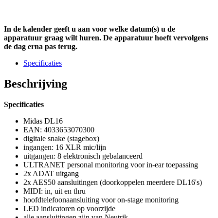
In de kalender geeft u aan voor welke datum(s) u de
apparatuur graag wilt huren. De apparatuur hoeft vervolgens
de dag erna pas terug.
Specificaties
Beschrijving
Specificaties
Midas DL16
EAN: 4033653070300
digitale snake (stagebox)
ingangen: 16 XLR mic/lijn
uitgangen: 8 elektronisch gebalanceerd
ULTRANET personal monitoring voor in-ear toepassing
2x ADAT uitgang
2x AES50 aansluitingen (doorkoppelen meerdere DL16's)
MIDI: in, uit en thru
hoofdtelefoonaansluiting voor on-stage monitoring
LED indicatoren op voorzijde
alle aansluitingen zijn van Neutrik