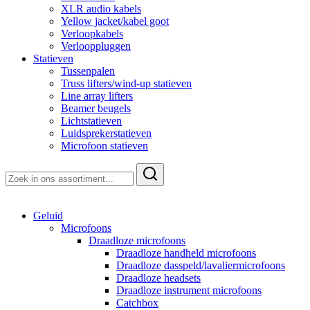
XLR audio kabels
Yellow jacket/kabel goot
Verloopkabels
Verlooppluggen
Statieven
Tussenpalen
Truss lifters/wind-up statieven
Line array lifters
Beamer beugels
Lichtstatieven
Luidsprekerstatieven
Microfoon statieven
Zoeken
naar:
Geluid
Microfoons
Draadloze microfoons
Draadloze handheld microfoons
Draadloze dasspeld/lavaliermicrofoons
Draadloze headsets
Draadloze instrument microfoons
Catchbox