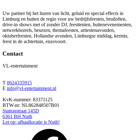
Uw partner bij het huren van licht, geluid en special effects in
Limburg en buiten de regio voor uw bedrijfsfeesten, bruiloften,
drive-in shows met of zonder DJ, feesttenten, buitenevenementen,
netwerkborrels, beurzen, themafeesten, artiestenavonden,
oktoberfeesten, Hollandse avonden, Limburgse middag, kermis,
feest in de achtertuin, enzovoort.
Contact
VL-entertainment
T
0624335915
E
info@vl-entertainment.nl
KvK-nummer: 83371125
BTW-nr: NL862848507B01
Stationstraat 145D
6361 BH Nuth
Let op: afhaallocatie is Nuth!