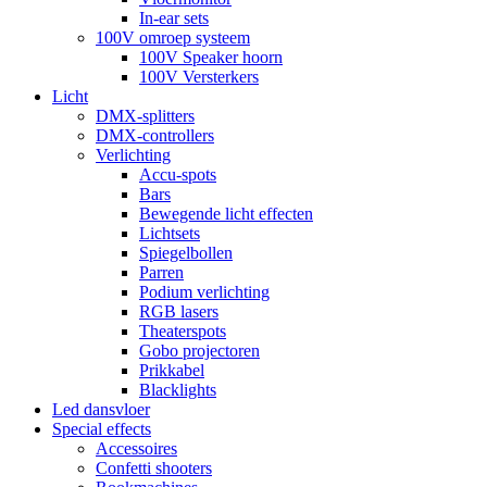
In-ear sets
100V omroep systeem
100V Speaker hoorn
100V Versterkers
Licht
DMX-splitters
DMX-controllers
Verlichting
Accu-spots
Bars
Bewegende licht effecten
Lichtsets
Spiegelbollen
Parren
Podium verlichting
RGB lasers
Theaterspots
Gobo projectoren
Prikkabel
Blacklights
Led dansvloer
Special effects
Accessoires
Confetti shooters