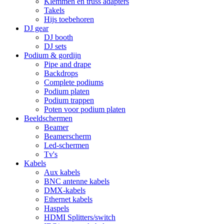
Klemmen en truss adapters
Takels
Hijs toebehoren
DJ gear
DJ booth
DJ sets
Podium & gordijn
Pipe and drape
Backdrops
Complete podiums
Podium platen
Podium trappen
Poten voor podium platen
Beeldschermen
Beamer
Beamerscherm
Led-schermen
Tv's
Kabels
Aux kabels
BNC antenne kabels
DMX-kabels
Ethernet kabels
Haspels
HDMI Splitters/switch