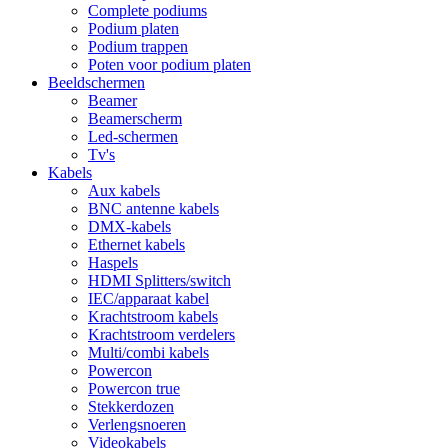
Complete podiums
Podium platen
Podium trappen
Poten voor podium platen
Beeldschermen
Beamer
Beamerscherm
Led-schermen
Tv's
Kabels
Aux kabels
BNC antenne kabels
DMX-kabels
Ethernet kabels
Haspels
HDMI Splitters/switch
IEC/apparaat kabel
Krachtstroom kabels
Krachtstroom verdelers
Multi/combi kabels
Powercon
Powercon true
Stekkerdozen
Verlengsnoeren
Videokabels