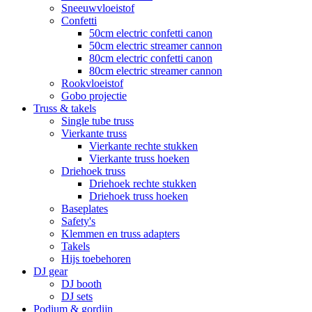
Sneeuwvloeistof
Confetti
50cm electric confetti canon
50cm electric streamer cannon
80cm electric confetti canon
80cm electric streamer cannon
Rookvloeistof
Gobo projectie
Truss & takels
Single tube truss
Vierkante truss
Vierkante rechte stukken
Vierkante truss hoeken
Driehoek truss
Driehoek rechte stukken
Driehoek truss hoeken
Baseplates
Safety's
Klemmen en truss adapters
Takels
Hijs toebehoren
DJ gear
DJ booth
DJ sets
Podium & gordijn