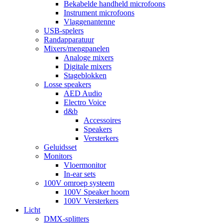
Bekabelde handheld microfoons
Instrument microfoons
Vlaggenantenne
USB-spelers
Randapparatuur
Mixers/mengpanelen
Analoge mixers
Digitale mixers
Stageblokken
Losse speakers
AED Audio
Electro Voice
d&b
Accessoires
Speakers
Versterkers
Geluidsset
Monitors
Vloermonitor
In-ear sets
100V omroep systeem
100V Speaker hoorn
100V Versterkers
Licht
DMX-splitters