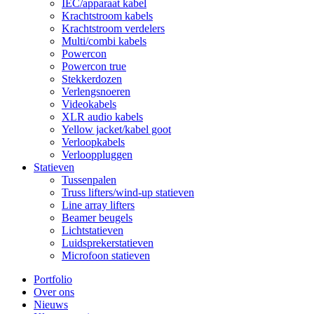
IEC/apparaat kabel
Krachtstroom kabels
Krachtstroom verdelers
Multi/combi kabels
Powercon
Powercon true
Stekkerdozen
Verlengsnoeren
Videokabels
XLR audio kabels
Yellow jacket/kabel goot
Verloopkabels
Verlooppluggen
Statieven
Tussenpalen
Truss lifters/wind-up statieven
Line array lifters
Beamer beugels
Lichtstatieven
Luidsprekerstatieven
Microfoon statieven
Portfolio
Over ons
Nieuws