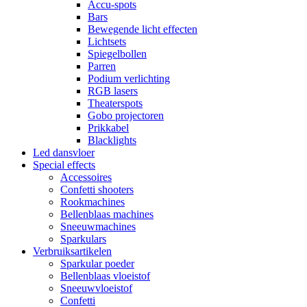
Accu-spots
Bars
Bewegende licht effecten
Lichtsets
Spiegelbollen
Parren
Podium verlichting
RGB lasers
Theaterspots
Gobo projectoren
Prikkabel
Blacklights
Led dansvloer
Special effects
Accessoires
Confetti shooters
Rookmachines
Bellenblaas machines
Sneeuwmachines
Sparkulars
Verbruiksartikelen
Sparkular poeder
Bellenblaas vloeistof
Sneeuwvloeistof
Confetti