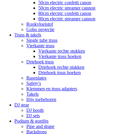
50cm electric confetti canon
50cm electric streamer cannon
80cm electric confetti canon
80cm electric streamer cannon
Rookvloeistof
Gobo projectie
Truss & takels
Single tube truss
Vierkante truss
Vierkante rechte stukken
Vierkante truss hoeken
Driehoek truss
Driehoek rechte stukken
Driehoek truss hoeken
Baseplates
Safety's
Klemmen en truss adapters
Takels
Hijs toebehoren
DJ gear
DJ booth
DJ sets
Podium & gordijn
Pipe and drape
Backdrops