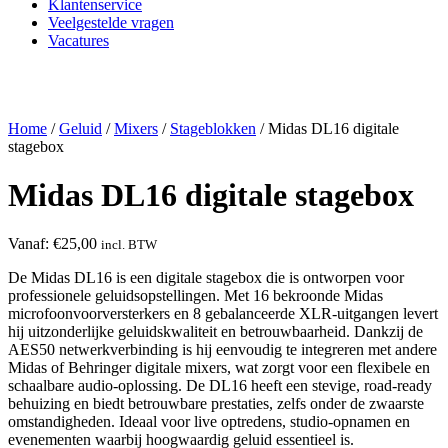
Klantenservice
Veelgestelde vragen
Vacatures
Home
/
Geluid
/
Mixers
/
Stageblokken
/ Midas DL16 digitale
stagebox
Midas DL16 digitale stagebox
Vanaf:
€
25,00
incl. BTW
De Midas DL16 is een digitale stagebox die is ontworpen voor
professionele geluidsopstellingen. Met 16 bekroonde Midas
microfoonvoorversterkers en 8 gebalanceerde XLR-uitgangen levert
hij uitzonderlijke geluidskwaliteit en betrouwbaarheid. Dankzij de
AES50 netwerkverbinding is hij eenvoudig te integreren met andere
Midas of Behringer digitale mixers, wat zorgt voor een flexibele en
schaalbare audio-oplossing. De DL16 heeft een stevige, road-ready
behuizing en biedt betrouwbare prestaties, zelfs onder de zwaarste
omstandigheden. Ideaal voor live optredens, studio-opnamen en
evenementen waarbij hoogwaardig geluid essentieel is.