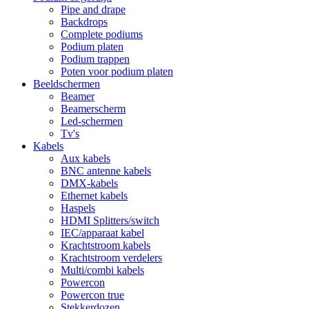
Pipe and drape
Backdrops
Complete podiums
Podium platen
Podium trappen
Poten voor podium platen
Beeldschermen
Beamer
Beamerscherm
Led-schermen
Tv's
Kabels
Aux kabels
BNC antenne kabels
DMX-kabels
Ethernet kabels
Haspels
HDMI Splitters/switch
IEC/apparaat kabel
Krachtstroom kabels
Krachtstroom verdelers
Multi/combi kabels
Powercon
Powercon true
Stekkerdozen